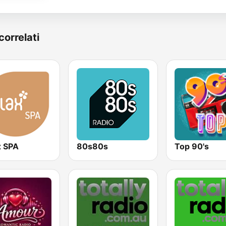
correlati
x SPA
80s80s
Top 90's