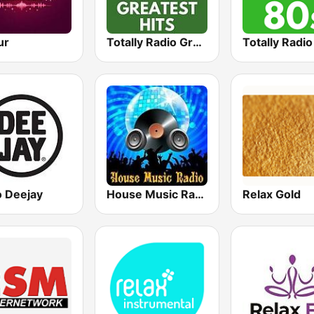
ur
Totally Radio Greatest Hits
Totally Radi
o Deejay
House Music Radio
Relax Gold