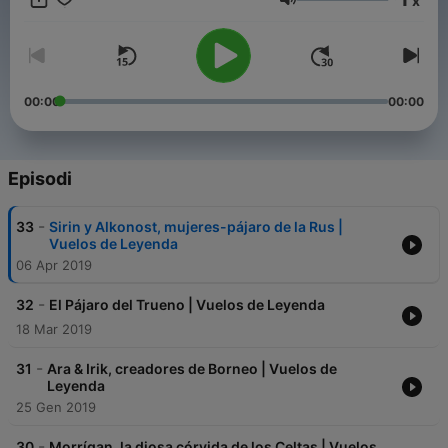
x
Volume
00:00
00:00
Episodi
-
33
Sirin y Alkonost, mujeres-pájaro de la Rus |
Vuelos de Leyenda
06 Apr 2019
-
32
El Pájaro del Trueno | Vuelos de Leyenda
18 Mar 2019
-
31
Ara & Irik, creadores de Borneo | Vuelos de
Leyenda
25 Gen 2019
-
30
Morrígan, la diosa córvida de los Celtas | Vuelos