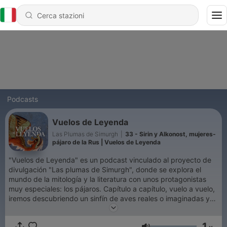
Podcasts
Vuelos de Leyenda
Las Plumas de Simurgh
|
33 - Sirin y Alkonost, mujeres-
pájaro de la Rus | Vuelos de Leyenda
"Vuelos de Leyenda" es un podcast vinculado al proyecto de
divulgación "Las plumas de Simurgh", donde se explora el
mundo de la mitología y la literatura con unos protagonistas
muy especiales: los pájaros. Capítulo a capítulo, vuelo a vuelo,
iremos descubriendo un sinfín de aves reales o imaginadas y
su importancia dentro del pensamiento mitológico y
sobrenatural a lo largo de la historia.
1