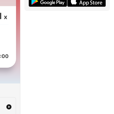
1
x
:00