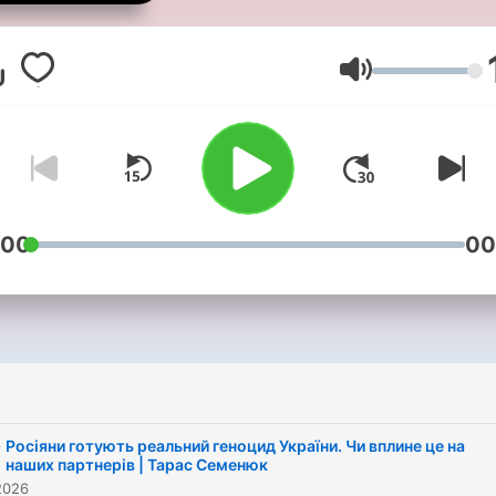
Volume
:00
00
i
-
Росіяни готують реальний геноцид України. Чи вплине це на
наших партнерів | Тарас Семенюк
2026