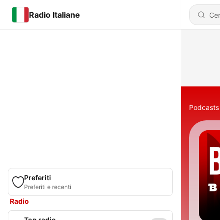
Radio Italiane
Podcasts
Preferiti
Preferiti e recenti
Radio
Top radio