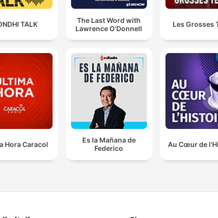
The Last Word with
ONDHI TALK
Les Grosses 
Lawrence O’Donnell
Es la Mañana de
a Hora Caracol
Au Cœur de l'H
Federico