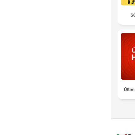
S
Últim