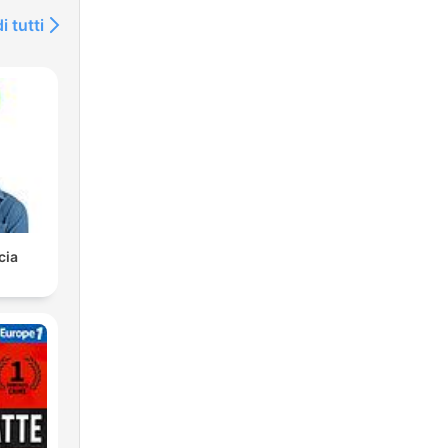
i tutti
cia