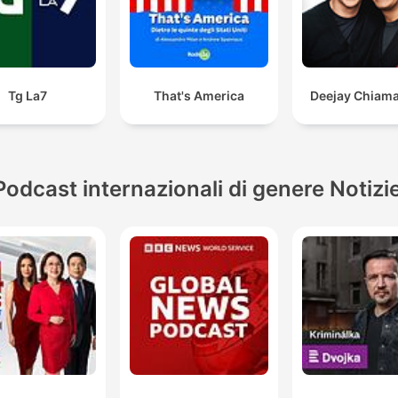
Tg La7
That's America
Deejay Chiama 
Podcast internazionali di genere Notizi