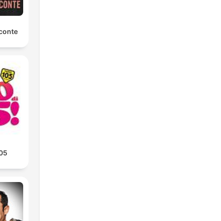
conte
105