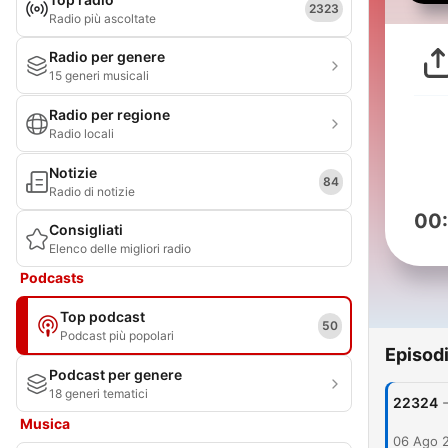
2323
Radio più ascoltate
Radio per genere
15 generi musicali
Radio per regione
Radio locali
Notizie
84
Radio di notizie
00
Consigliati
Elenco delle migliori radio
Podcasts
Top podcast
50
Podcast più popolari
Episod
Podcast per genere
18 generi tematici
22324
Musica
06 Ago 