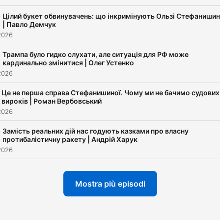
-
Цілий букет обвинувачень: що інкримінують Ользі Стефанишин
| Павло Демчук
2026
-
Трампа було гидко слухати, але ситуація для РФ може
кардинально змінитися | Олег Устенко
2026
Це не перша справа Стефанишиної. Чому ми не бачимо судових
вироків | Роман Вербовський
2026
-
Замість реальних дій нас годують казками про власну
протибалістичну ракету | Андрій Харук
2026
Mostra più episodi