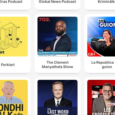
Oras Podcast
Global News Podcast
Kriminálk
The Clement
La Republica 
Forklart
Manyathela Show
guion