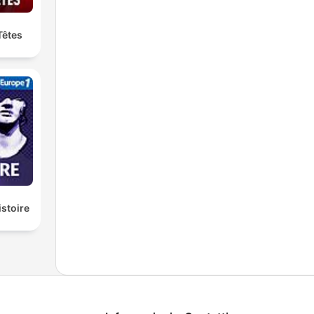
Têtes
istoire