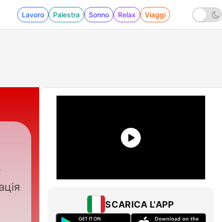
Lavoro
Palestra
Sonno
Relax
Viaggi
ація
SCARICA L'APP