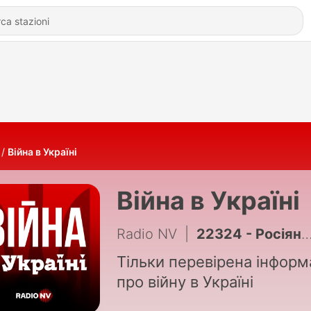
Війна в Україні
Війна в Україні
Radio NV
|
22324 - Росіяни готують реальний геноцид України. Чи вплине це на наших партнерів | Тарас Семенюк
Тільки перевірена інформ
про війну в Україні