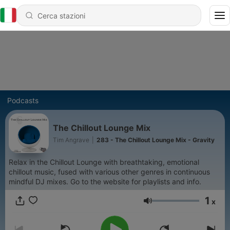
Podcasts
The Chillout Lounge Mix
Tim Angrave
|
283 - The Chillout Lounge Mix - Gravity
Relax in the Chillout Lounge with breathtaking, emotional
chillout music, fused with various other genres in continuous
mindful DJ mixes. Go to the website for playlists and info.
1
x
Volume