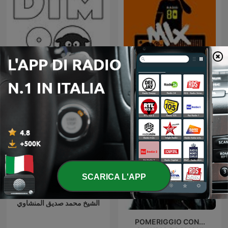
Dance Time Machine 90 -
80 mix
DTM90
SCARICA L'APP
الشيخ محمد صديق المنشاوي
POMERIGGIO CON...