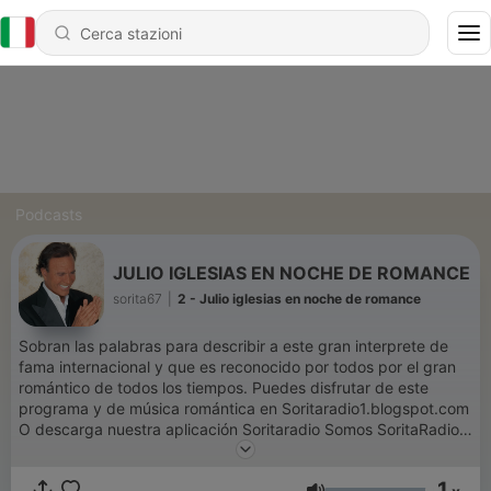
Podcasts
JULIO IGLESIAS EN NOCHE DE ROMANCE
sorita67
|
2 - Julio iglesias en noche de romance
Sobran las palabras para describir a este gran interprete de
fama internacional y que es reconocido por todos por el gran
romántico de todos los tiempos. Puedes disfrutar de este
programa y de música romántica en Soritaradio1.blogspot.com
O descarga nuestra aplicación Soritaradio Somos SoritaRadio
La radio que es para tì The radio That is for you
1