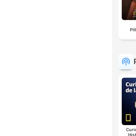
Pil
Curi
His