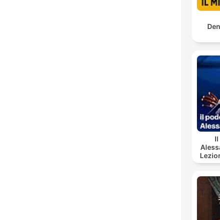
Den
I
Aless
Lezio