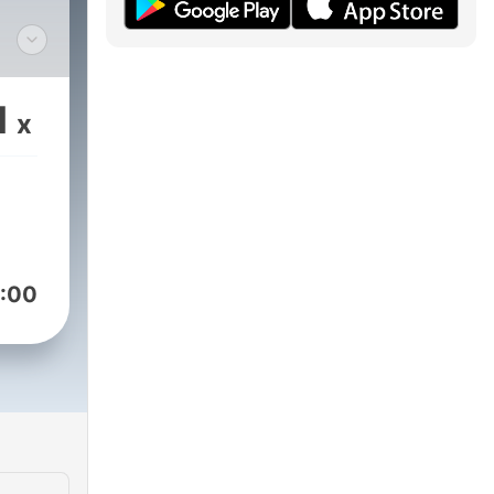
s
1
x
as
n.
cast"
nd
ge
:00
de
?
der