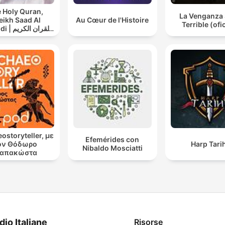
 Holy Quran,
La Venganza 
eikh Saad Al
Au Cœur de l'Histoire
Terrible (ofic
القران ال
سعد الغامدي
ostoryteller, με
Efemérides con
ον Θόδωρο
Harp Tarih
Nibaldo Mosciatti
απακώστα
dio Italiane
Risorse