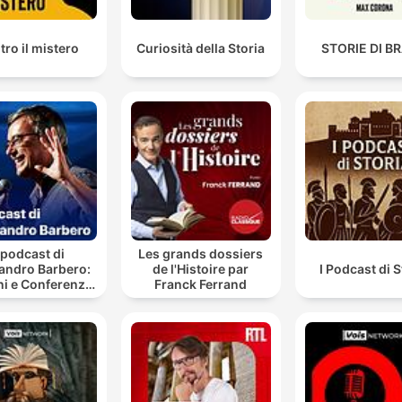
tro il mistero
Curiosità della Storia
STORIE DI B
l podcast di
Les grands dossiers
andro Barbero:
de l'Histoire par
I Podcast di S
ni e Conferenze
Franck Ferrand
di Storia