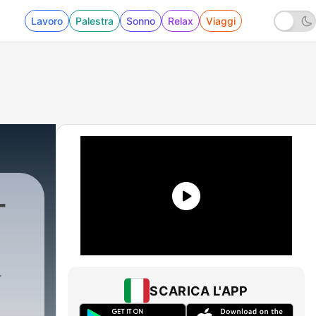
Lavoro
Palestra
Sonno
Relax
Viaggi
-
SCARICA L'APP