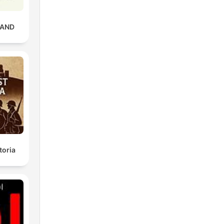
RAND
toria