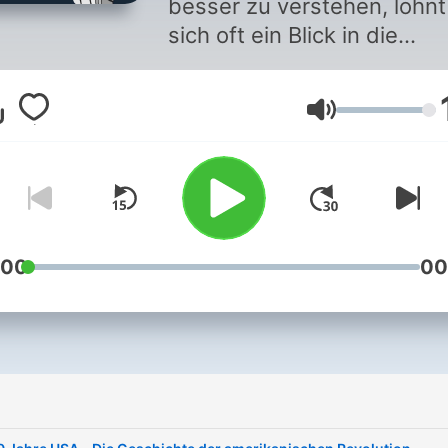
besser zu verstehen, lohnt
sich oft ein Blick in die
Geschichte. Denn hier
beginnen die Dinge, die un
Volume
heute beschäftigen und d
auch in Zukunft tun werde
"Terra X History – Der Pod
geht mit Menschen aus
Geschichtswissenschaft u
Gesellschaft an die Anfän
:00
00
zurück und fragt: Wie wur
unsere Welt so, wie sie ist
Und (was) können wir aus 
Vergangenheit für die
i
Gegenwart lernen? Immer am
letzten Freitag im Monat