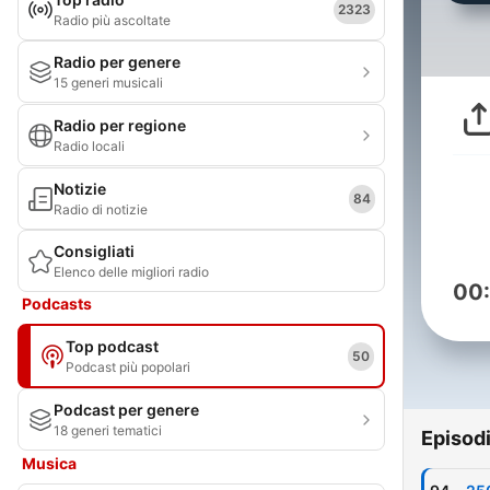
2323
Radio più ascoltate
Radio per genere
15 generi musicali
Radio per regione
Radio locali
Notizie
84
Radio di notizie
Consigliati
Elenco delle migliori radio
00
Podcasts
Top podcast
50
Podcast più popolari
Podcast per genere
18 generi tematici
Episod
Musica