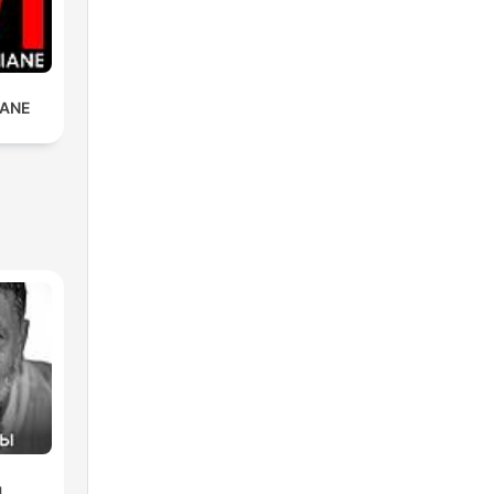
IANE
ы