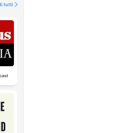
i tutti
dcast