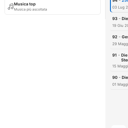
-
94
250
Musica top
03 Lug 
Musica più ascoltata
-
93
Di
19 Giu 2
-
92
Ge
29 Magg
-
91
Die
Ste
15 Magg
-
90
Die
01 Magg