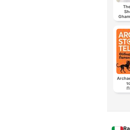
The
Sh
Ghamdi | كريم
Archae
τ
Π
Ra