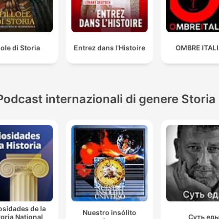
lole di Storia
Entrez dans l'Histoire
OMBRE ITAL
Podcast internazionali di genere Storia
osidades de la
Nuestro insólito
toria National
Суть ед