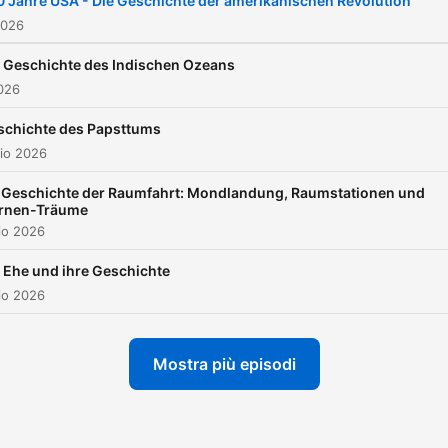
 Jahre USA - Die Geschichte der amerikanischen Revolution
überall, wo es Podcasts gib
2026
e Geschichte des Indischen Ozeans
026
schichte des Papsttums
io 2026
 Geschichte der Raumfahrt: Mondlandung, Raumstationen und
rnen-Träume
io 2026
 Ehe und ihre Geschichte
io 2026
Mostra più episodi