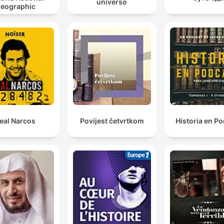
universo
eographic
eal Narcos
Povijest četvrtkom
Historia en P