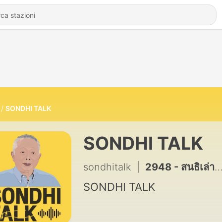
SONDHI TALK
SONDHI TALK
sondhitalk
|
2948 - สนธิเล่าเรื่อง - ฉีกหน้ากาก “ทอม แอนดรูวส์” ผู้รายงาน UN หรือกระบอกเสียงกัมพูชา? ⁄⁄ 050869
SONDHI TALK