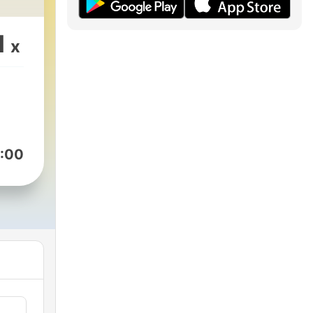
1
x
:00