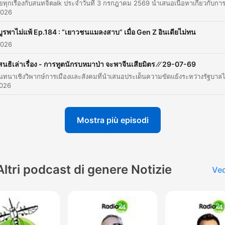
คุณวิทย์บอกว่าไทยมีเศรษฐกิจนอกระบบใหญ่เป็นระดับ 14 
2026
โลก โดยประมาณ 9-13% เป็นเศรษฐกิจสีเทา ทำให้รัฐเก็บภ
บูรพาไม่แพ้ Ep.184 : “เยาวชนแมลงสาบ” เมื่อ Gen Z อินเดียไม่ทน
ไม่ได้
2026
00:07:41 · การนำเสนอข้อมูลความเสียหายของระบบเศรษฐกิจไทย
การที่มีเงินหมุนเวียนในภาคส่วนที่ไม่สามารถตรวจสอบได้
สนธิเล่าเรื่อง - การทูตนักรบหมาป่า จะพาจีนเสียมิตร ⁄⁄ 29-07-69
2026
SME ที่มีประสิทธิภาพต้องแบกดอกเบี้ยเฉลี่ยสูงถึง 7.8% ขณะ
ทุนใหญ่จ่ายดอกเบี้ยเพียง 3.9% เท่านั้น
00:07:41 · การชี้ให้เห็นถึงความเหลื่อมล้ำอย่างรุนแรงในการเข้าถึง
Mostra più episodi
แหล่งเงินทุนระหว่างธุรกิจขนาดเล็กและกลุ่มทุนขนาดใหญ่
ประเทศไทยมีคนที่เสียชีวิตเป็นผลจากการเริ่มต้นจากฝั่งกัมพ
Altri podcast di genere Notizie
ก่อน
Ved
00:37:22 · การโต้แย้งรายงานของตัวแทน UN เกี่ยวกับประเด็นควา
ขัดแย้งบริเวณชายแดนไทย-กัมพูชา
การควบรวมทรูดีแทค ชี้ขาดโดย กสทช. ขาดแคลนเสียง 2 ต