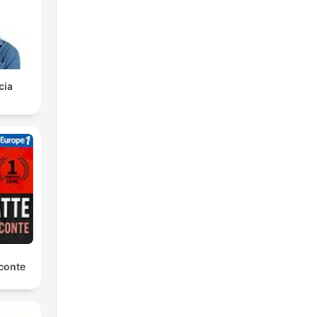
วม
ช.
รรม
cia
า
่
conte