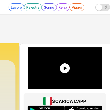
Lavoro
Palestra
Sonno
Relax
Viaggi
SCARICA L'APP