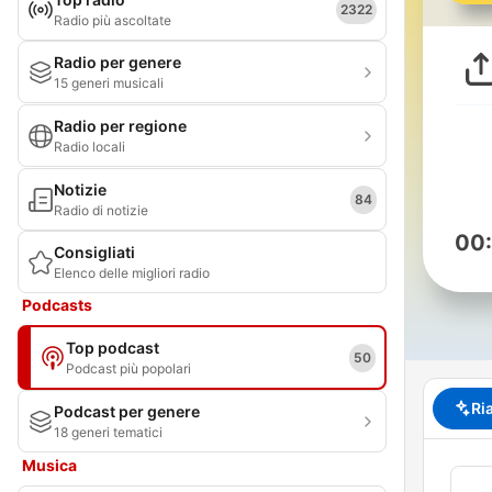
2322
Radio più ascoltate
Radio per genere
15 generi musicali
Radio per regione
Radio locali
Notizie
84
Radio di notizie
00
Consigliati
Elenco delle migliori radio
Podcasts
Top podcast
50
Podcast più popolari
Ri
Podcast per genere
18 generi tematici
Musica