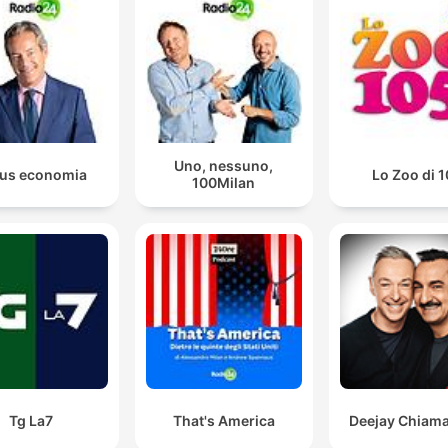
Uno, nessuno,
us economia
Lo Zoo di 
100Milan
Tg La7
That's America
Deejay Chiama 