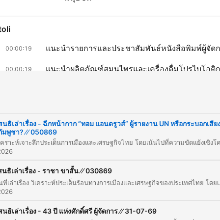
oli
แนะนำรายการและประชาสัมพันธ์หนังสือพิมพ์ผู้จัด
00:00:19
แนะนำผลิตภัณฑ์สมุนไพรและเครื่องดื่มโปรไบโอติ
00:00:19
ประเด็นเศรษฐกิจ: วิเคราะห์มุมมองคุณวิทัย รัตนาก
00:00:19
และปัญหาโครงสร้างดอกเบี้ย SME
i
ปัญหาเศรษฐกิจนอกระบบและทุนสีเทาในประเทศไท
00:22:08
สนธิเล่าเรื่อง - ฉีกหน้ากาก “ทอม แอนดรูวส์” ผู้รายงาน UN หรือกระบอกเสีย
กัมพูชา? ⁄⁄ 050869
ประเด็นความขัดแย้งชายแดนไทย-กัมพูชา และบทบา
00:37:22
รายงานพิเศษ UN
2026
เจาะลึกปมปัญหาและจุดจบของ นายแพทย์สรณะ บุญ
00:56:14
สนธิเล่าเรื่อง - ราชา ขาสั้น ⁄⁄ 030869
บัณฑิต ประธาน กสทช.
รายการสนที่เล่าเรื่อง วิเคราะห์ประเด็นร้อนทางการเมืองและเศรษฐกิจของประเทศไทย โดยเริ่มจากการพูดถึงการปิดตำนานหนังสือพิ
licca su un capitolo per andare direttamente a quel momento
2026
nti salienti
สนธิเล่าเรื่อง - 43 ปี แห่งศักดิ์ศรี ผู้จัดการ ⁄⁄ 31-07-69