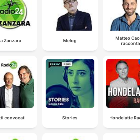
3 แต่หมอสรณะใช้สิทธิ์ขาดเป็น 3 ต่อ 2 เพื่อรับทราบการร
ธุรกิจ
01:13:01 · การวิพากษ์วิจารณ์การใช้อำนาจหน้าที่ของประธาน กสท
ในการตัดสินใจเรื่องสำคัญที่ส่งผลกระทบต่อการแข่งขันในอุตสาหก
Matteo Cac
โทรคมนาคม
La Zanzara
Melog
racconta
คนที่จะทำอย่างนี้ได้ต้องเป็นนายกรัฐมนตรีขึ้นไป และต้องเอ
เรื่องไปส่งให้พระบาทสมเด็จพระเจ้าอยู่หัวโปรดเกล้าฯ ลงมา
01:22:06 · การอธิบายถึงกลไกทางกฎหมายและอำนาจทางการเมืองที
เกี่ยวข้องกับการพ้นจากตำแหน่งของประธาน กสทช.
tti convocati
Stories
Hondelatte Ra