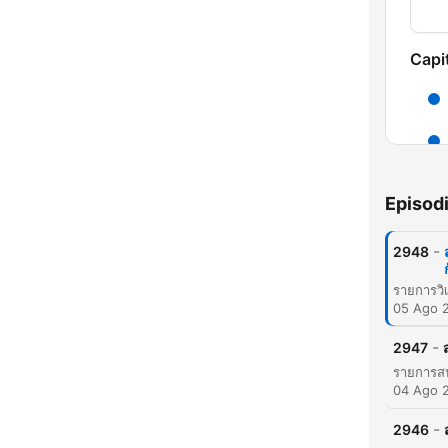
Capit
Episod
-
2948
05 Ago 
-
2947
C
04 Ago 
Mome
-
2946