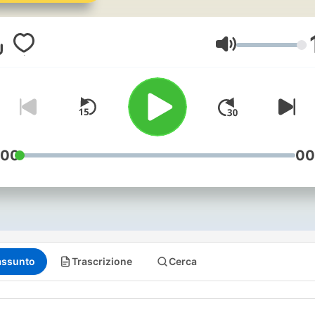
Volume
:00
00
assunto
Trascrizione
Cerca