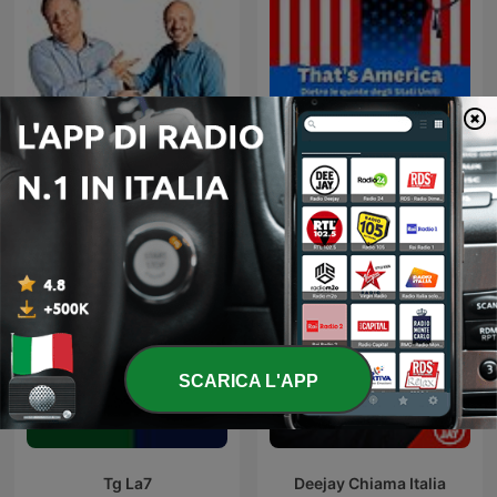
Uno, nessuno, 100Milan
That's America
SCARICA L'APP
Tg La7
Deejay Chiama Italia