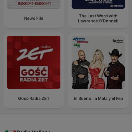
The Last Word with
News File
Lawrence O’Donnell
Gość Radia ZET
El Bueno, la Mala y el Feo