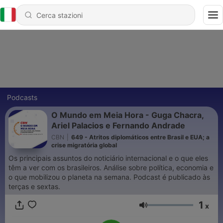
Podcasts
O Mundo em Meia Hora - Guga Chacra,
Ariel Palacios e Fernando Andrade
CBN
|
649 - Atritos diplomáticos entre Brasil e EUA; a
crise migratória global
Os principais assuntos do noticiário internacional e o que eles
têm a ver com os brasileiros. Análise sobre política, economia e
o que mobilizou o planeta na semana. Podcast é publicado às
terças e sextas.
1
x
Volume