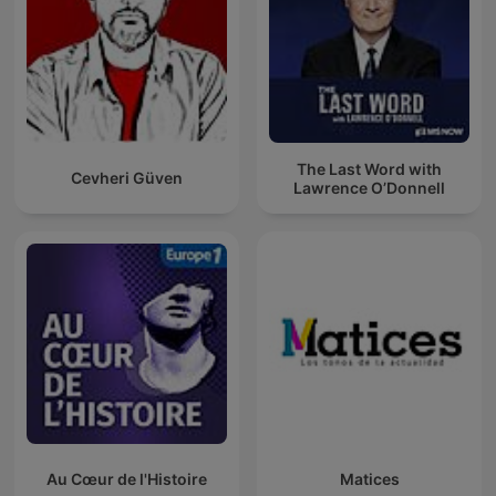
The Last Word with
Cevheri Güven
Lawrence O’Donnell
Au Cœur de l'Histoire
Matices