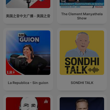
The Clement Manyathela
美国之音中文广播 - 美国之音
Show
La Republica - Sin guion
SONDHI TALK