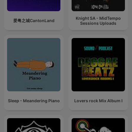
Knight SA - MidTempo
爱粤之城CantonLand
Sessions Uploads
Sleep - Meandering Piano
Lovers rock Mix Album I