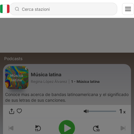
Podcasts
Música latina
Regina López Álvarez
|
1 - Música latina
Conoce mas acerca de bandas latinoamericana y el significado
de sus letras de sus canciones.
1
x
Volume