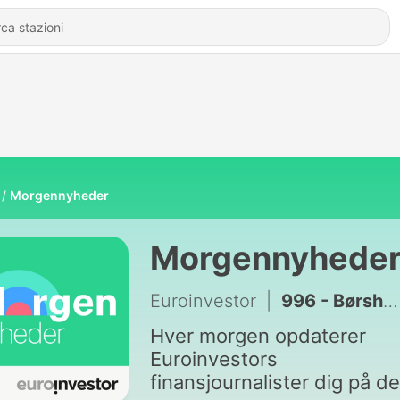
Morgennyheder
Morgennyhede
Euroinvestor
|
996 - Børshus anbefaler at købe dansk aktie: Ser stor stigning
Hver morgen opdaterer
Euroinvestors
finansjournalister dig på de