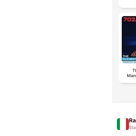
T
Man
Ra
Sta