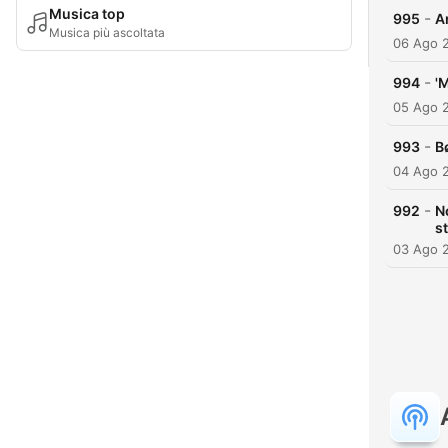
Musica top
-
995
A
Musica più ascoltata
06 Ago 
-
994
'
05 Ago 
-
993
B
04 Ago 
-
992
N
s
03 Ago 