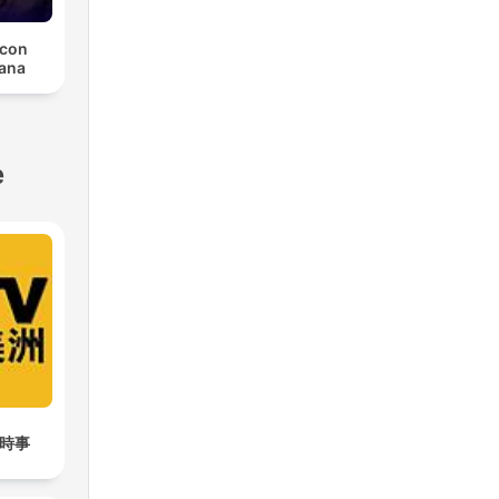
 con
tana
e
鍵時事