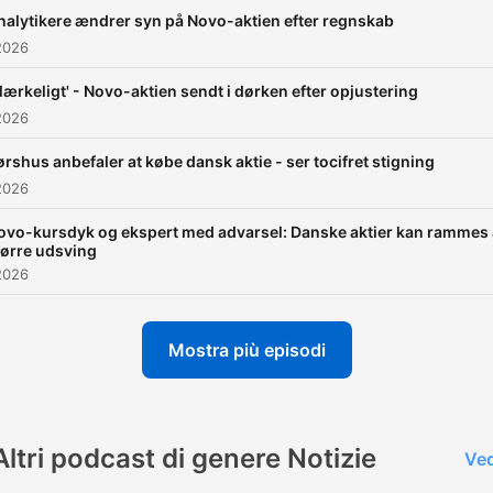
nalytikere ændrer syn på Novo-aktien efter regnskab
2026
Mærkeligt' - Novo-aktien sendt i dørken efter opjustering
2026
ørshus anbefaler at købe dansk aktie - ser tocifret stigning
2026
ovo-kursdyk og ekspert med advarsel: Danske aktier kan rammes 
tørre udsving
2026
Mostra più episodi
Altri podcast di genere Notizie
Ved