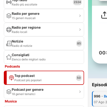
2324
Radio più ascoltate
Radio per genere
15 generi musicali
Radio per regione
Radio locali
Notizie
85
Radio di notizie
00
Consigliati
Elenco delle migliori radio
Podcasts
Top podcast
50
Podcast più popolari
Episod
Podcast per genere
18 generi tematici
-
996
B
Musica
07 Ago 