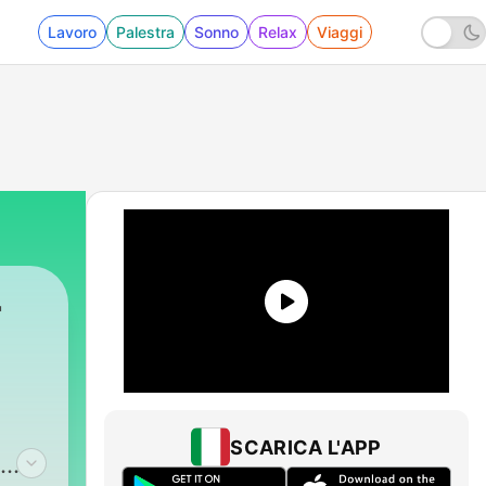
Lavoro
Palestra
Sonno
Relax
Viaggi
r
SCARICA L'APP