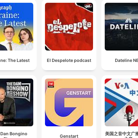
ne: The Latest
El Despelote podcast
Dateline N
 Dan Bongino
美国之音中文广播 
Genstart