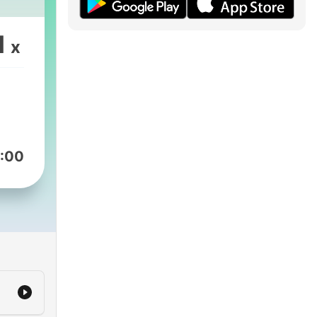
, der
1
din
x
ngen
:00