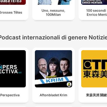
Uno, nessuno,
100 secondi
Grosses Têtes
100Milan
Enrico Men
Podcast internazionali di genere Notizi
 Perspectiva
Aftonbladet Krim
東森美洲 關