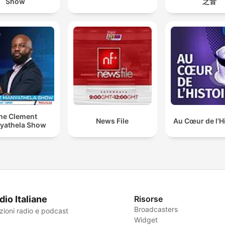
Show
之音
he Clement
News File
Au Cœur de l'H
yathela Show
dio Italiane
Risorse
Broadcasters
zioni radio e podcast
Widget