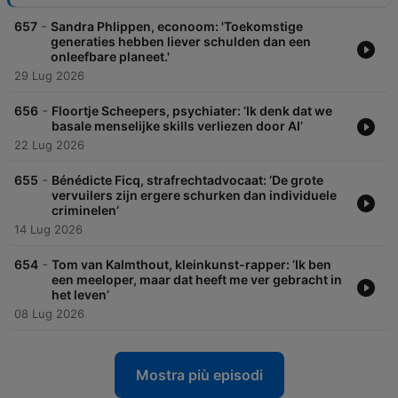
-
657
Sandra Phlippen, econoom: 'Toekomstige
generaties hebben liever schulden dan een
onleefbare planeet.'
29 Lug 2026
-
656
Floortje Scheepers, psychiater: ‘Ik denk dat we
basale menselijke skills verliezen door AI’
22 Lug 2026
-
655
Bénédicte Ficq, strafrechtadvocaat: ‘De grote
vervuilers zijn ergere schurken dan individuele
criminelen’
14 Lug 2026
-
654
Tom van Kalmthout, kleinkunst-rapper: ‘Ik ben
een meeloper, maar dat heeft me ver gebracht in
het leven’
08 Lug 2026
Mostra più episodi