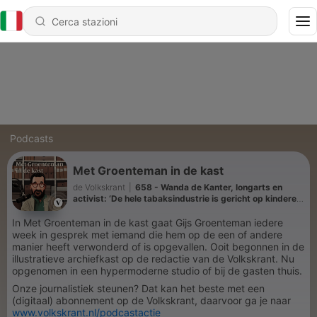
Podcasts
Met Groenteman in de kast
de Volkskrant
|
658 - Wanda de Kanter, longarts en
activist: ‘De hele tabaksindustrie is gericht op kinderen.
Hoe jonger, hoe beter’
In Met Groenteman in de kast gaat Gijs Groenteman iedere
week in gesprek met iemand die hem op de een of andere
manier heeft verwonderd of is opgevallen. Ooit begonnen in de
illustratieve archiefkast op de redactie van de Volkskrant. Nu
opgenomen in een hypermoderne studio of bij de gasten thuis.
Onze journalistiek steunen? Dat kan het beste met een
(digitaal) abonnement op de Volkskrant, daarvoor ga je naar
www.volkskrant.nl/podcastactie