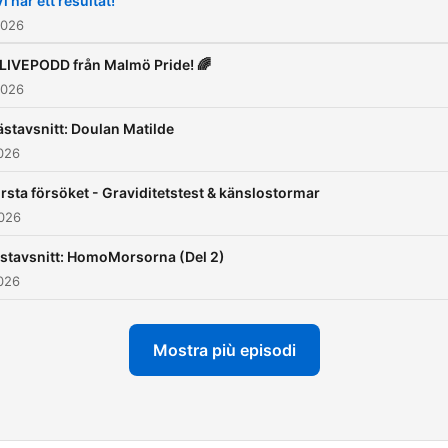
Vi har ett resultat!
2026
 LIVEPODD från Malmö Pride! 🌈
2026
ästavsnitt: Doulan Matilde
026
örsta försöket - Graviditetstest & känslostormar
2026
ästavsnitt: HomoMorsorna (Del 2)
026
Mostra più episodi