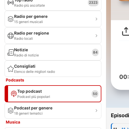
2323
Radio più ascoltate
Radio per genere
15 generi musicali
Radio per regione
Radio locali
Notizie
84
Radio di notizie
Consigliati
Elenco delle migliori radio
00
Podcasts
Top podcast
50
Podcast più popolari
Podcast per genere
18 generi tematici
Episod
Musica