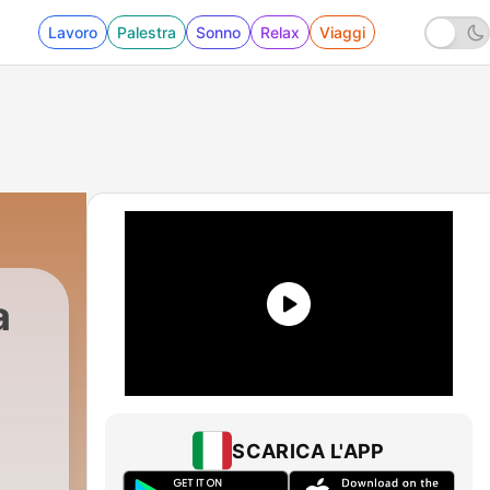
Lavoro
Palestra
Sonno
Relax
Viaggi
a
|
11 - 11. Vi har ett resultat!
SCARICA L'APP