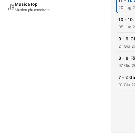
-
11
11. 
Musica top
20 Lug 
Musica più ascoltata
-
10
10.
05 Lug 
-
9
9. G
21 Giu 2
-
8
8. F
07 Giu 
-
7
7. G
01 Giu 2