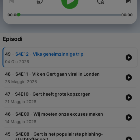
00:00
00:00
Episodi
-
49
S4E12 - Viks geheimzinnige trip
04 Giu 2026
-
48
S4E11 - Vik en Gert gaan viral in Londen
28 Maggio 2026
-
47
S4E10 - Gert heeft grote kopzorgen
21 Maggio 2026
-
46
S4E09 - Wij moeten onze excuses maken
14 Maggio 2026
-
45
S4E08 - Gert is het populairste phishing-
slachtoffer ooit