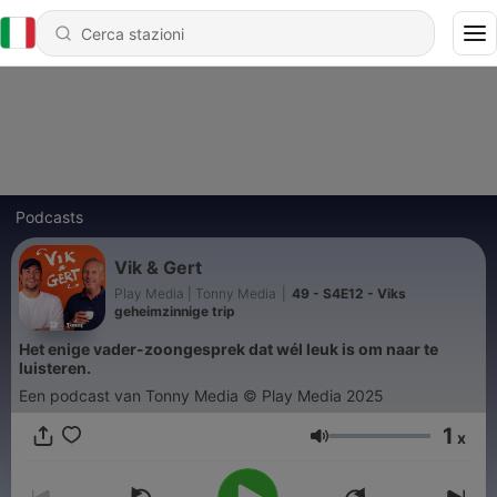
Podcasts
Vik & Gert
Play Media | Tonny Media
|
49 - S4E12 - Viks
geheimzinnige trip
Het enige vader-zoongesprek dat wél leuk is om naar te
luisteren.
Een podcast van Tonny Media © Play Media 2025
1
x
Volume