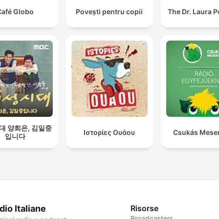
Café Globo
Povești pentru copii
The Dr. Laura 
대 양희은, 김일중
Ιστορίες Ουάου
Csukás Mese
입니다
dio Italiane
Risorse
Broadcasters