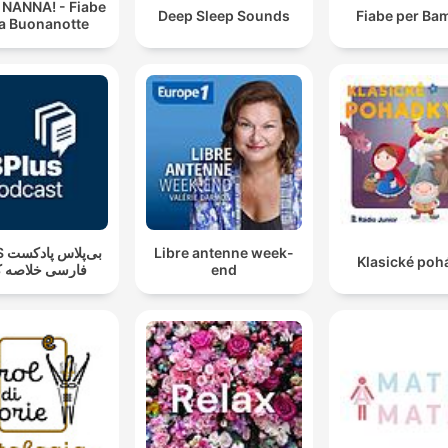
 NANNA! - Fiabe
Deep Sleep Sounds
Fiabe per Ba
la Buonanotte
بی‌پ
Libre antenne week-
Klasické poh
فارسی خلاصه ک
end