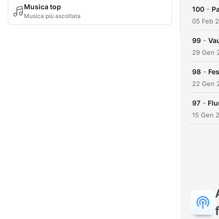
Musica top
-
100
P
Musica più ascoltata
05 Feb 
-
99
Vau
29 Gen 
-
98
Fes
22 Gen 
-
97
Flu
15 Gen 