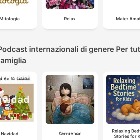
Mitologia
Relax
Mater Ama
Podcast internazionali di genere Per tut
famiglia
Relaxing Bed
Navidad
นิทานชาดก
Stories for 