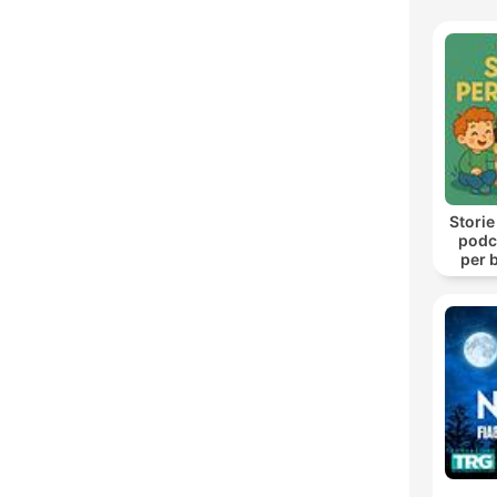
Storie
podca
per b