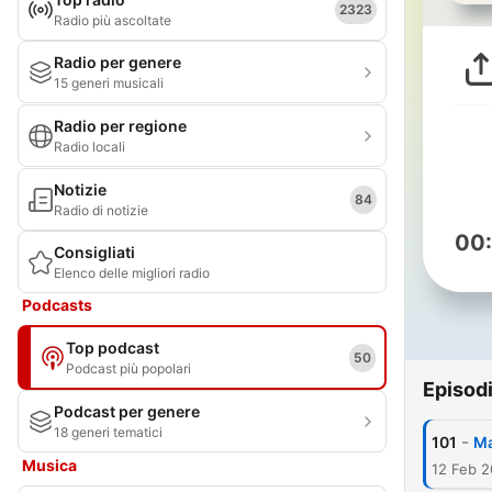
2323
Radio più ascoltate
Radio per genere
15 generi musicali
Radio per regione
Radio locali
Notizie
84
Radio di notizie
00
Consigliati
Elenco delle migliori radio
Podcasts
Top podcast
50
Podcast più popolari
Episod
Podcast per genere
18 generi tematici
-
101
Ma
Musica
12 Feb 