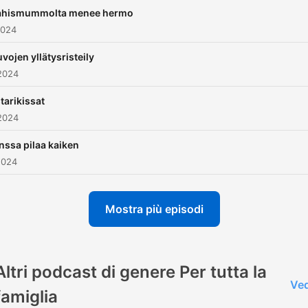
Närpiäiset ja Kätevä emänt
ahismummolta menee hermo
Paula puolestaan tunnetaa
2024
Supermarsu-kirjasarjasta j
vojen yllätysristeily
useista tv:n huumoriohjelmi
2024
Äänituotannosta vastaa Ki
Wirtanen.
tarikissat
2024
nssa pilaa kaiken
2024
Mostra più episodi
Altri podcast di genere Per tutta la
Ved
famiglia