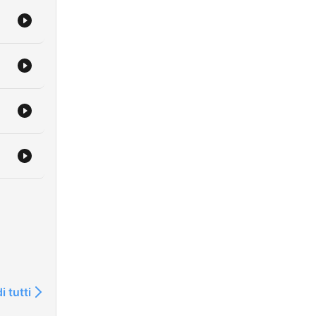
ä.
n
a
sta.
m
i tutti