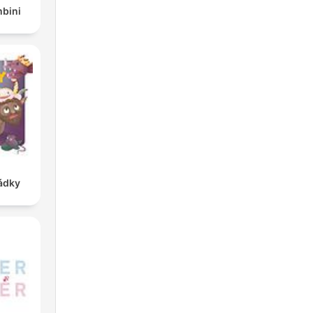
mbini
ádky