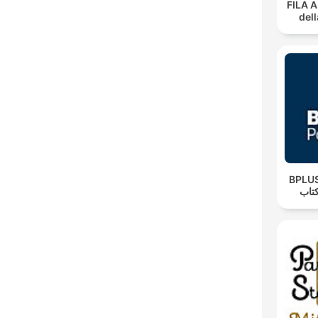
FILA A
del
‌BPLUS لاس پادکست
تاب