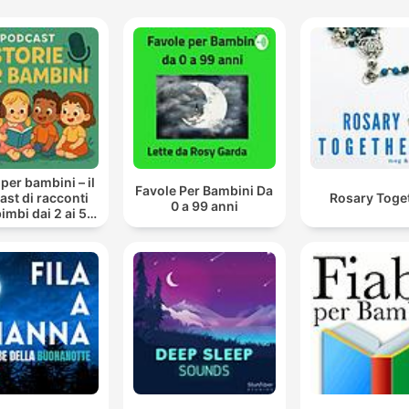
 per bambini – il
Favole Per Bambini Da
st di racconti
Rosary Toge
0 a 99 anni
imbi dai 2 ai 5
anni