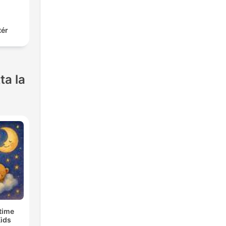
tér
ta la
time
Kids