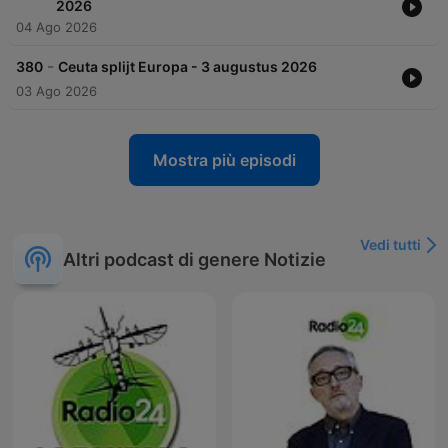
2026
geworden.
04 Ago 2026
Luister je graag naar ons avondspitsprogramma ‘De
Avondspits’, elke werkdag op BNR? Ook dan kun je het laatste
-
380
Ceuta splijt Europa - 3 augustus 2026
nieuws uit Europa meekrijgen. Tussen 16.00 en 16.30 uur gaan
03 Ago 2026
onze Europaverslaggevers in gesprek met presentatoren
Liesbeth Staats en Niels Heithuis.
Mostra più episodi
Vedi tutti
Altri podcast di genere Notizie