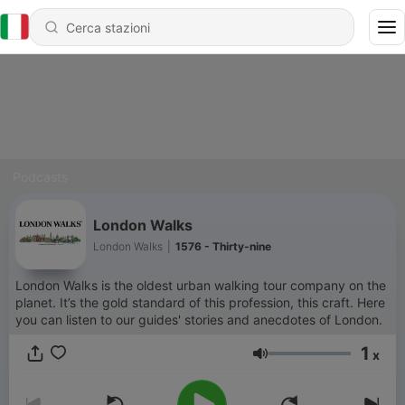
Podcasts
London Walks
London Walks
|
1576 - Thirty-nine
London Walks is the oldest urban walking tour company on the
planet. It’s the gold standard of this profession, this craft. Here
you can listen to our guides' stories and anecdotes of London.
1
x
Volume