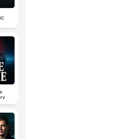
BC
e
ry