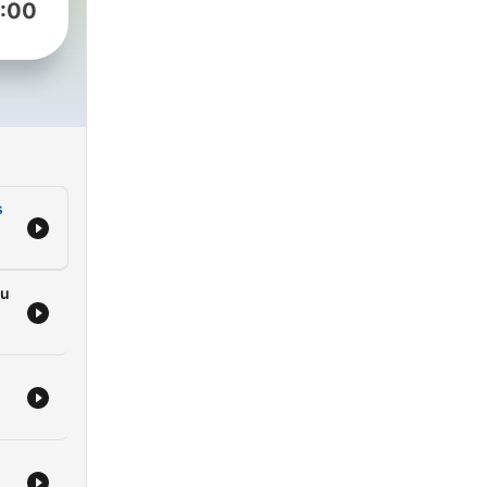
:00
s
du