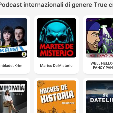
Podcast internazionali di genere True 
WELL HELLO
onbladet Krim
Martes De Misterio
FANCY PAN