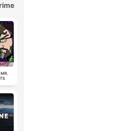
crime
 MR.
TS