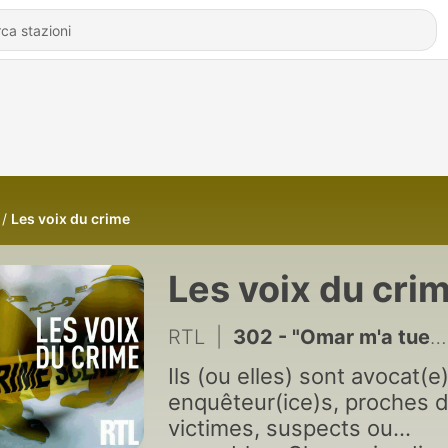
Les voix du crime
Les voix du cri
RTL
|
302 - "Omar m'a tuer" : une experte en écritures raconte son travail sur les inscriptions ensanglantées de l'affaire Omar Raddad
Ils (ou elles) sont avocat(e)
enquêteur(ice)s, proches 
victimes, suspects ou