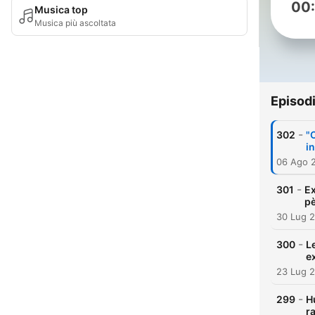
00
Musica top
Musica più ascoltata
Episod
-
302
"
i
06 Ago 
-
301
Ex
pè
30 Lug 
-
300
L
e
23 Lug 
-
299
H
r