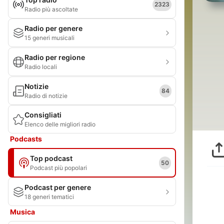
2323
Radio più ascoltate
Radio per genere
15 generi musicali
Radio per regione
Radio locali
Notizie
84
Radio di notizie
Consigliati
Elenco delle migliori radio
Podcasts
Top podcast
50
Podcast più popolari
Podcast per genere
18 generi tematici
Musica