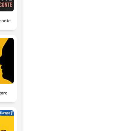
conte
tero