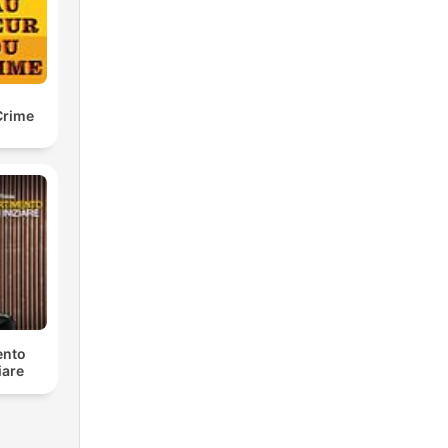
Crime
ento
iare