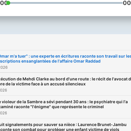
:00
00
i
Omar m'a tuer" : une experte en écritures raconte son travail sur le
nscriptions ensanglantées de l'affaire Omar Raddad
2026
écution de Mehdi Clarke au bord d'une route : le récit de l'avocat 
re de la victime face à un accusé silencieux
2026
e violeur de la Sambre a sévi pendant 30 ans : le psychiatre qui l'a
xaminé raconte "l'énigme" que représente le criminel
2026
uit signalements pour sauver sa nièce : Laurence Brunet-Jambu
aconte son combat pour protéger une enfant victime de viols