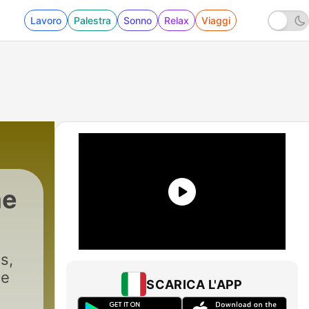
Lavoro
Palestra
Sonno
Relax
Viaggi
me
s,
de
SCARICA L'APP