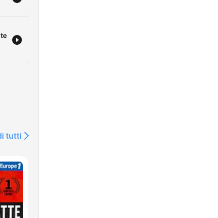
ite
i tutti