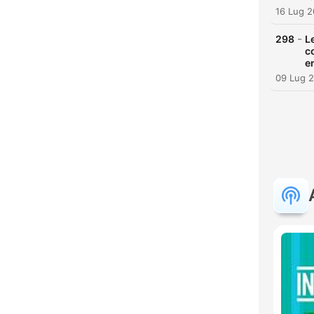
16 Lug 
-
298
L
c
e
09 Lug 