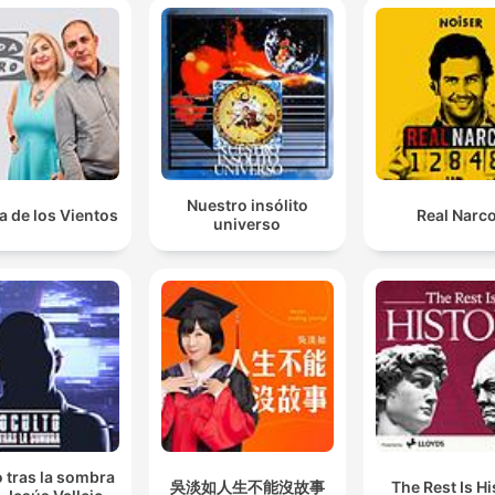
Nuestro insólito
a de los Vientos
Real Narc
universo
 tras la sombra
吳淡如人生不能沒故事
The Rest Is Hi