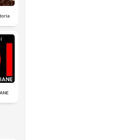
toria
IANE