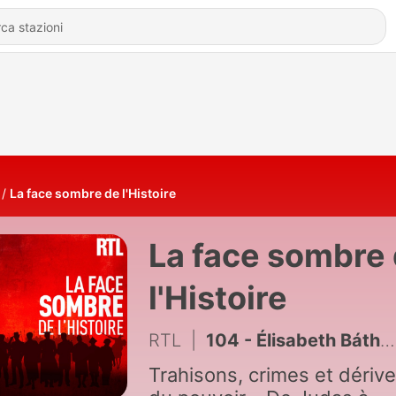
La face sombre de l'Histoire
La face sombre
l'Histoire
RTL
|
104 - Élisabeth Báthory, la "comtesse sanglante" derrière la légende de Dracula
Trahisons, crimes et dériv