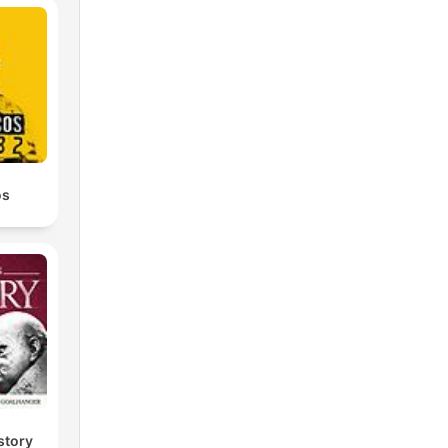
os
story