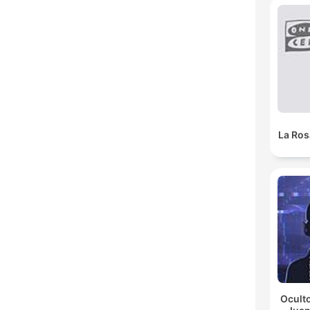
La Ros
Oculto