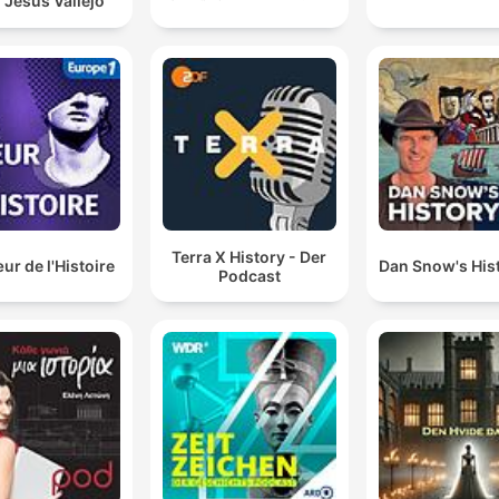
 Jesús Vallejo
Terra X History - Der
r de l'Histoire
Dan Snow's Hist
Podcast