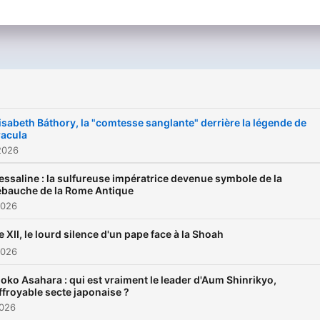
i
isabeth Báthory, la "comtesse sanglante" derrière la légende de
racula
2026
ssaline : la sulfureuse impératrice devenue symbole de la
bauche de la Rome Antique
2026
e XII, le lourd silence d'un pape face à la Shoah
2026
oko Asahara : qui est vraiment le leader d'Aum Shinrikyo,
effroyable secte japonaise ?
2026