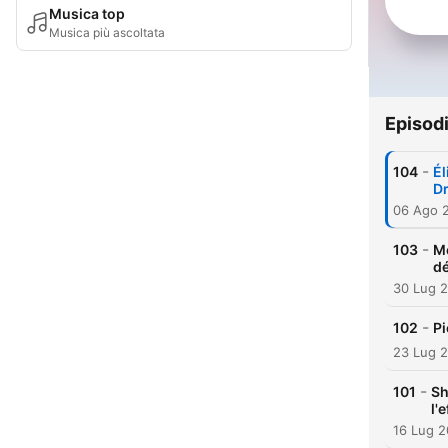
Musica top
Musica più ascoltata
Episod
-
104
Él
D
06 Ago 
-
103
Me
dé
30 Lug 
-
102
Pi
23 Lug 
-
101
Sh
l'
16 Lug 