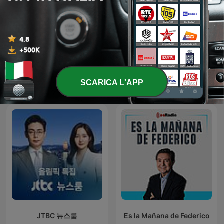
Эхо Москвы
Les Grosses Têtes
SCARICA L'APP
JTBC 뉴스룸
Es la Mañana de Federico