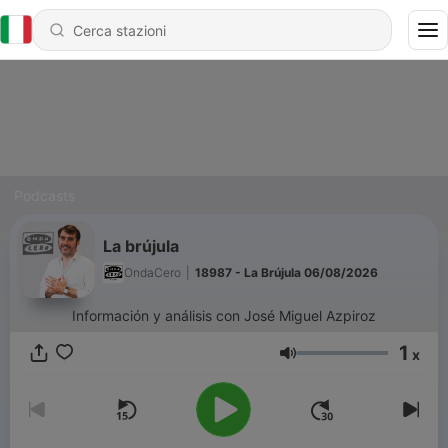
Podcasts
La brújula
OndaCero
|
18987 - La Brújula 06/08/2026
Información y análisis con José Miguel Azpiroz
1
x
Volume