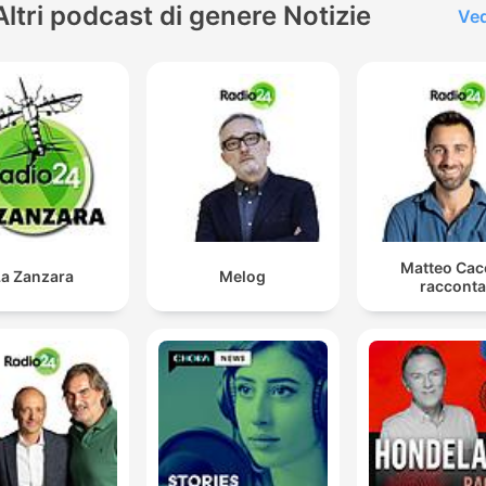
Altri podcast di genere Notizie
Ved
Matteo Cac
La Zanzara
Melog
racconta