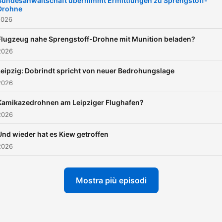
Bundesanwaltschaft übernimmt Ermittlungen zu Sprengstoff-
Drohne
Aktuelle Informationen:
2026
Montag bis Freitag, 2 x täg
morgens und abends. Am
Flugzeug nahe Sprengstoff-Drohne mit Munition beladen?
2026
Wochenende und an
Feiertagen das Update am
Leipzig: Dobrindt spricht von neuer Bedrohungslage
Abend.
2026
Kamikazedrohnen am Leipziger Flughafen?
2026
Und wieder hat es Kiew getroffen
2026
Mostra più episodi