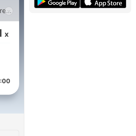
re
as
1
x
,
t es
d
ür
:00
n"
 NDR
er
n.