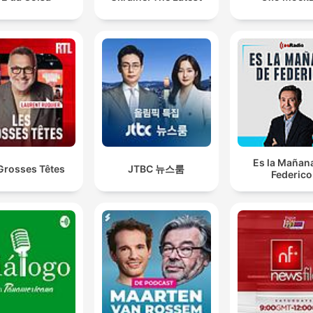
Es la Mañan
Grosses Têtes
JTBC 뉴스룸
Federico