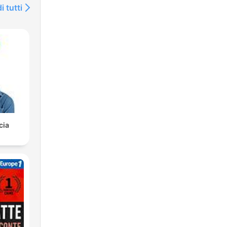
i tutti
cia