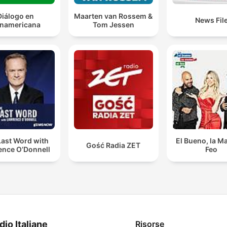
Diálogo en
Maarten van Rossem &
News Fil
namericana
Tom Jessen
Last Word with
El Bueno, la Ma
Gość Radia ZET
ence O’Donnell
Feo
dio Italiane
Risorse