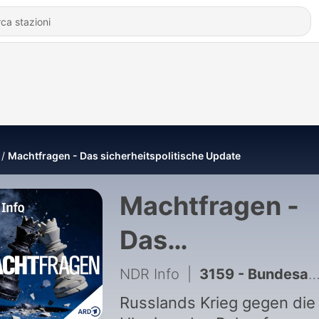
Machtfragen - Das sicherheitspolitische Update
Machtfragen -
Das
sicherheitspoli
NDR Info
|
3159 - Bundesanwaltschaft übernimmt Ermittlungen zu Sprengstoff-Drohne
Update
Russlands Krieg gegen die