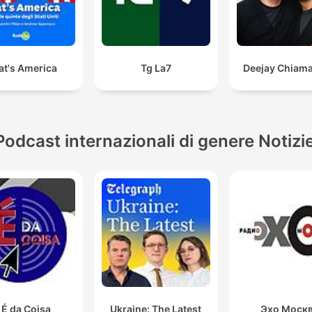
at's America
Tg La7
Deejay Chiama 
Podcast internazionali di genere Notizi
 É da Coisa
Ukraine: The Latest
Эхо Моск