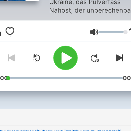
Ukraine, das Pulverfass
Nahost, der unberechenba
Kurs von Donald Trump: W
geschieht gerade in den
Volume
Brennpunkten und der Welt
wo drohen neue Krisen, gib
Perspektiven, und was sin
die Konsequenzen - auch f
uns in Deutschland? In
Zusammenarbeit mit
:00
00
"Streitkräfte und Strategie
berichtet die
Nachrichtenredaktion von
Info in diesem Podcast üb
i
militärische Lagen und
sicherheitspolitische Frage