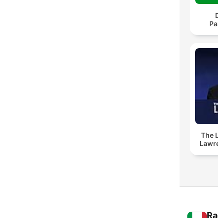
Pa
The 
Lawr
Ra