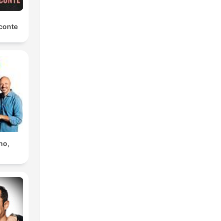
conte
no,
n