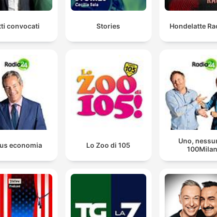
tti convocati
Stories
Hondelatte Ra
Uno, nessu
us economia
Lo Zoo di 105
100Mila