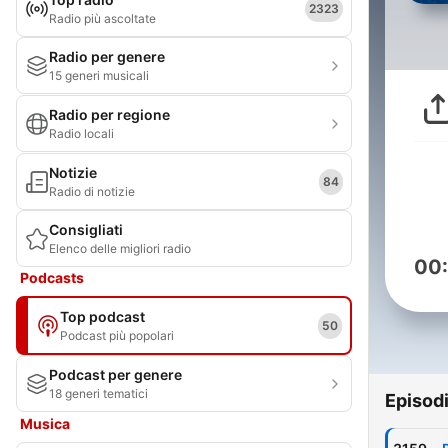
2323
Radio più ascoltate
Radio per genere
15 generi musicali
Radio per regione
Radio locali
Notizie
84
Radio di notizie
Consigliati
Elenco delle migliori radio
00
Podcasts
Top podcast
50
Podcast più popolari
Podcast per genere
18 generi tematici
Episod
Musica