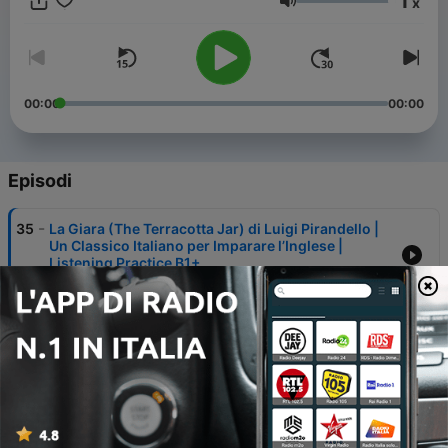
1
x
sicuri con l’inglese, rendendo l’ascolto accessibile a chi sta
Volume
ancora imparando o a chi vuole perfezionare l’inglese. Per
contatti: ingleseconamore@gmail.com
00:00
00:00
Episodi
-
35
La Giara (The Terracotta Jar) di Luigi Pirandello |
Un Classico Italiano per Imparare l’Inglese |
Listening Practice B1+
06 Mar 2026
-
34
Amati Prima Tu a San Valentino ❤️ | Poesia Ispirata
a Leopardi | Italiano + Inglese | Listening Practice
13 Feb 2026
-
33
Lupercalia: l’Antica Festa Romana che ha Ispirato
San Valentino | Inglese con Amore
08 Feb 2026