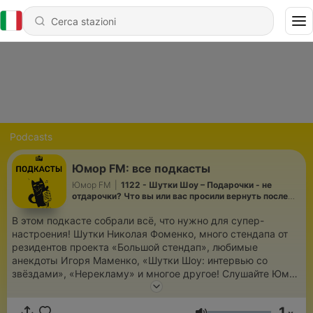
Podcasts
Юмор FM: все подкасты
Юмор FM
|
1122 - Шутки Шоу – Подарочки - не
отдарочки? Что вы или вас просили вернуть после
ссоры/расставания? – 30.06.2026
В этом подкасте собрали всё, что нужно для супер-
настроения! Шутки Николая Фоменко, много стендапа от
резидентов проекта «Большой стендап», любимые
анекдоты Игоря Маменко, «Шутки Шоу: интервью со
звёздами», «Нерекламу» и многое другое! Слушайте Юмор
FM, переслушивайте в подкастах и подписывайтесь на нас!
https://vk.com/veseloeradio
1