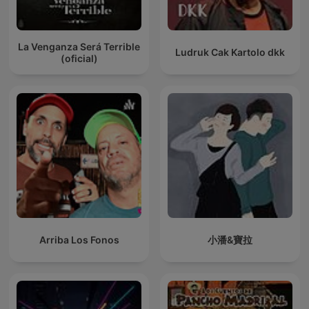
La Venganza Será Terrible
Ludruk Cak Kartolo dkk
(oficial)
Arriba Los Fonos
小潘&寶拉