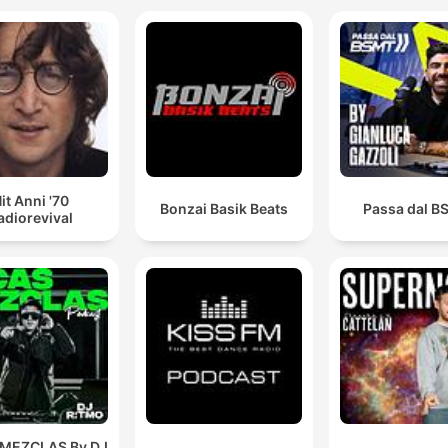
it Anni '70
Bonzai Basik Beats
Passa dal 
adiorevival
 MEZCLAS By DJ