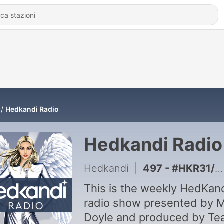
Hedkandi Radio
Hedkandi Radio
Hedkandi
|
497 - #HKR31/26 Hedkandi Radio With Mark Doyle W/E 02/08
This is the weekly HedKan
radio show presented by 
Doyle and produced by T