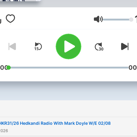
Kandi.
Volume
:00
00
i
HKR31/26 Hedkandi Radio With Mark Doyle W/E 02/08
2026