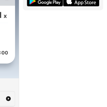
1
x
:00