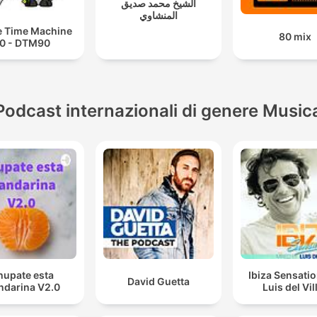
الشيخ محمد صديق
المنشاوي
 Time Machine
80 mix
0 - DTM90
Podcast internazionali di genere Music
hupate esta
Ibiza Sensati
David Guetta
darina V2.0
Luis del Vil