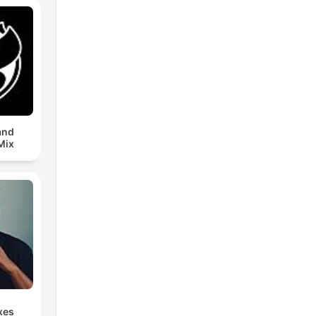
and
Mix
xes