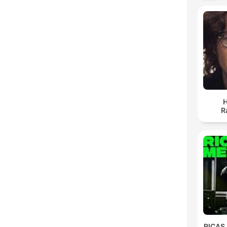
H
R
RICAS