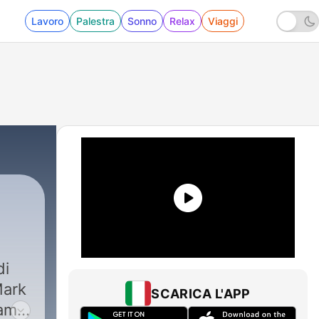
Lavoro
Palestra
Sonno
Relax
Viaggi
di
Mark
SCARICA L'APP
eam