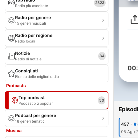
2323
Radio più ascoltate
Radio per genere
15 generi musicali
Radio per regione
Radio locali
Notizie
84
Radio di notizie
00
Consigliati
Elenco delle migliori radio
Podcasts
Top podcast
50
Podcast più popolari
Episod
Podcast per genere
18 generi tematici
-
497
#
Musica
05 Ago 