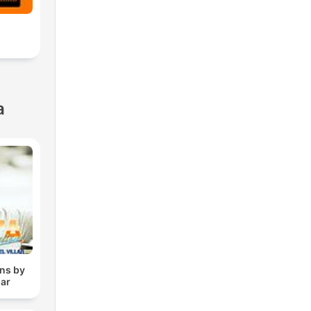
a
ons by
lar