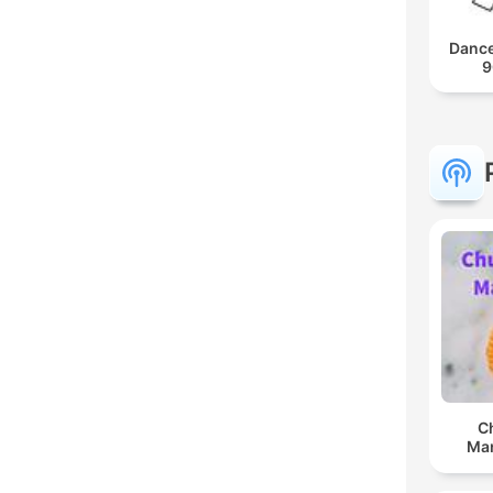
Dance
9
C
Man