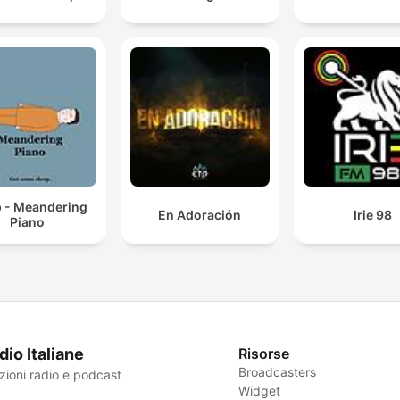
p - Meandering
En Adoración
Irie 98
Piano
dio Italiane
Risorse
Broadcasters
zioni radio e podcast
Widget