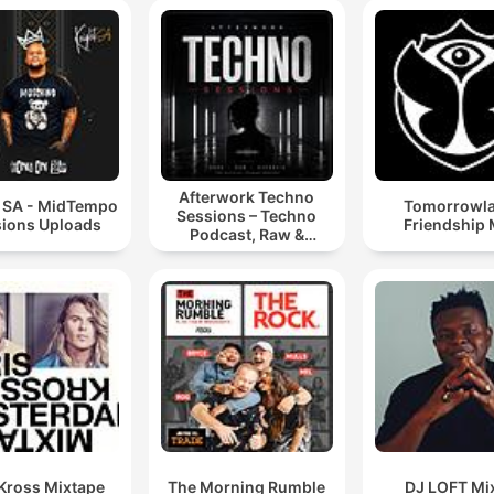
Afterwork Techno
t SA - MidTempo
Tomorrowl
Sessions – Techno
ions Uploads
Friendship 
Podcast, Raw &
Hypnotic Techno
Mixes
 Kross Mixtape
The Morning Rumble
DJ LOFT Mi