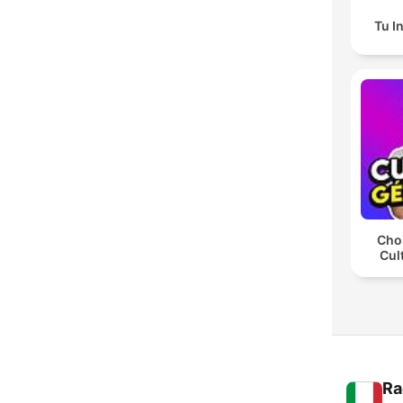
Tu I
Chos
Cul
Ra