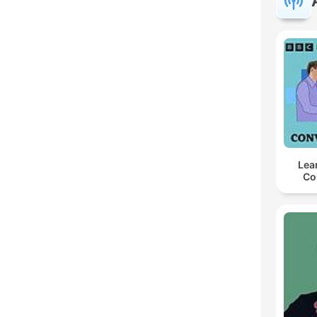
Lea
Co