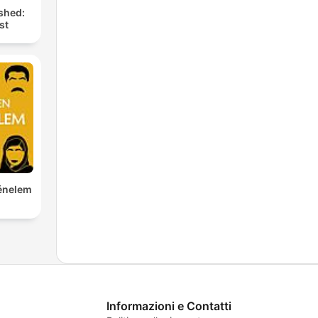
shed:
st
the
 –
to
ir
ir
ténelem
lture
st
ted
wide
Informazioni e Contatti