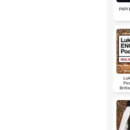
PAPI 
Luk
Pod
Briti
Lu