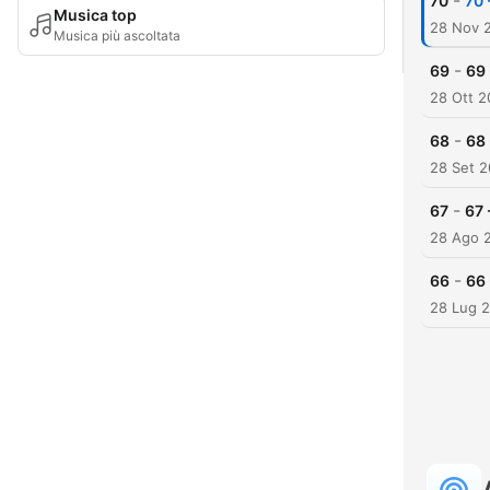
-
70
70 
Musica top
28 Nov 
Musica più ascoltata
-
69
69 
28 Ott 
-
68
68 
28 Set 
-
67
67 
28 Ago 
-
66
66 
28 Lug 