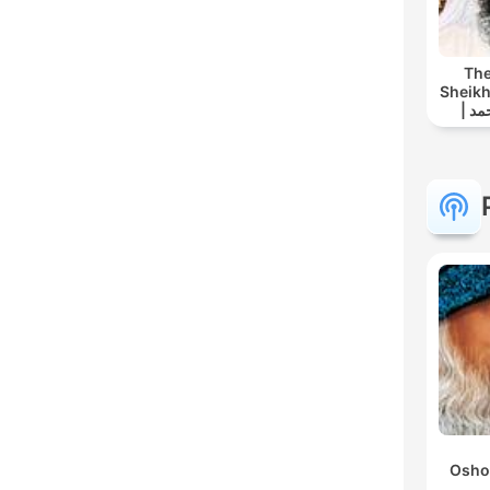
The
Sheikh
| القران الكريم أحمد
Osho