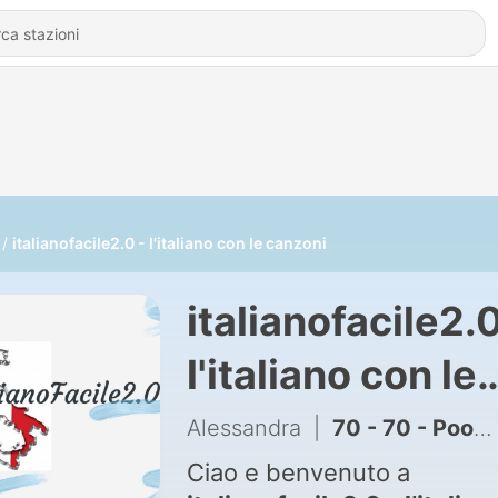
italianofacile2.0 - l'italiano con le canzoni
italianofacile2.0
l'italiano con le
canzoni
Alessandra
|
70 - 70 - Pooh - Uomini soli
Ciao e benvenuto a