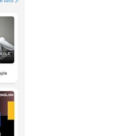
i tutti
doti
io
a
yle
il
uali
cali
io