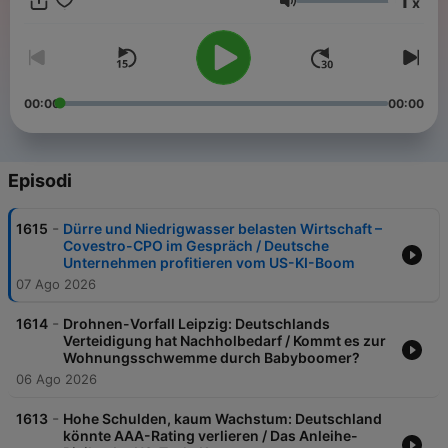
1
x
mit unseren Experten über verschiedene Anlageformen wie
Volume
Aktien, Anleihen oder Rohstoffe. Außerdem ordnen wir die
wichtigsten geldpolitischen Entscheidungen und Nachrichten
aus der Unternehmenswelt für Anlegerinnen und Anleger ein.
Handelsblatt Today finden Sie auf allen relevanten Podcast-
Plattformen – und natürlich auf der Handelsblatt-Website.
00:00
00:00
Jetzt reinhören: Von Montag bis Freitag um 17.30 Uhr mit den
Hosts Solveig Gode, Nicole Bastian, Sandra Groeneveld, Nele
Dohmen und Anis Mičijević. *** Falls Sie Kritik oder
Anregungen loswerden möchten, dann schreiben Sie uns eine
Episodi
Mail an today@handelsblatt.com. Sound-Design: Christian
Heinemann Logo-Design: Henrik Balzer, Michel Becker
-
1615
Dürre und Niedrigwasser belasten Wirtschaft –
Covestro-CPO im Gespräch / Deutsche
Unternehmen profitieren vom US-KI-Boom
07 Ago 2026
-
1614
Drohnen-Vorfall Leipzig: Deutschlands
Verteidigung hat Nachholbedarf / Kommt es zur
Wohnungsschwemme durch Babyboomer?
06 Ago 2026
-
1613
Hohe Schulden, kaum Wachstum: Deutschland
könnte AAA-Rating verlieren / Das Anleihe-