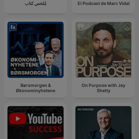
مُلخص كتاب
El Podcast de Marc Vidal
Børsmorgen &
On Purpose with Jay
Økonominyhetene
Shetty