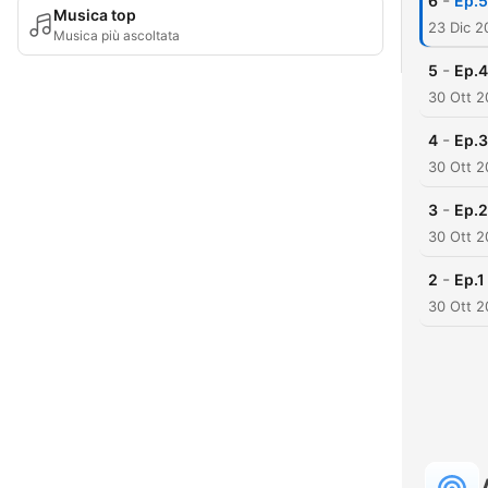
-
6
Ep.5
Musica top
23 Dic 2
Musica più ascoltata
-
5
Ep.4
30 Ott 
-
4
Ep.3
30 Ott 
-
3
Ep.2
30 Ott 
-
2
Ep.1
30 Ott 