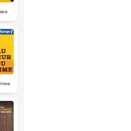
tero
Crime