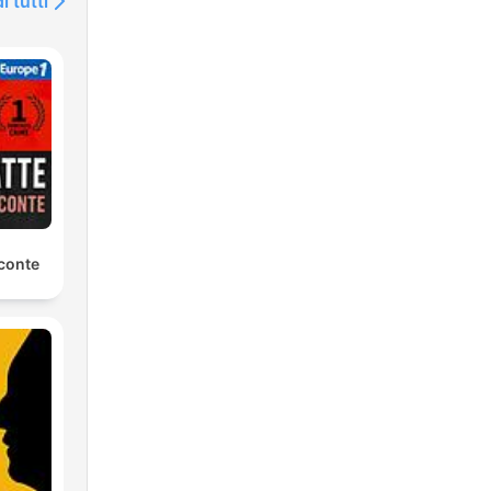
i tutti
elsa
 e
e
no
conte