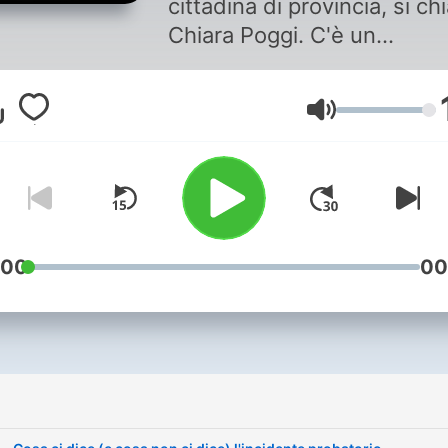
cittadina di provincia, si c
Chiara Poggi. C'è un
condannato in via definitiv
aver commesso il delitto. 
Volume
allo stesso tempo, c'è una
nuova indagine e un nuovo
indiziato. Ci sono errori
nell'analisi della scena del
crimine, perizie che si
contraddicono, alibi che n
:00
00
reggono e moventi che non
conoscono. E poi c'è il circ
mediatico che attorno al c
Garlasco, da anni, non sme
i
di alimentare un dibattito 
va oltre le aule dei tribunali