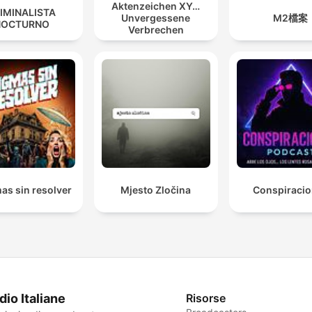
Aktenzeichen XY…
IMINALISTA
Unvergessene
M2檔案
NOCTURNO
Verbrechen
as sin resolver
Mjesto Zločina
Conspiraci
dio Italiane
Risorse