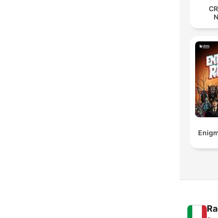
CR
Enigm
Ra