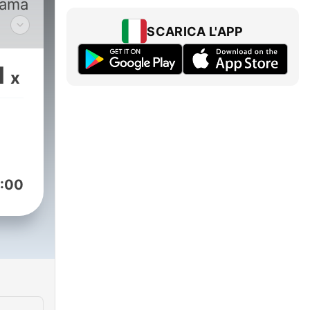
hiama
SCARICA L'APP
a per
Ma
1
x
on
:00
 si
o
aso
tte
che
.