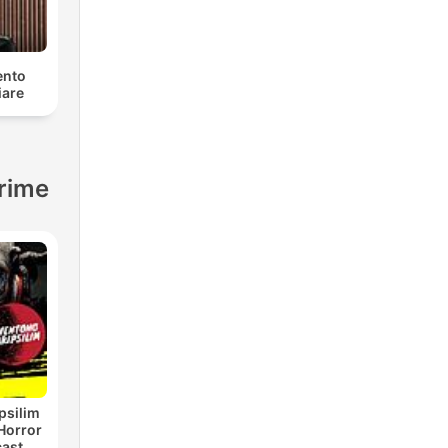
ento
iare
crime
psilim
Horror
cast