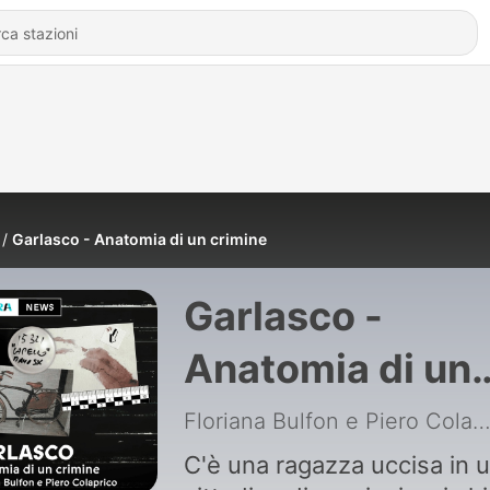
Garlasco - Anatomia di un crimine
Garlasco -
Anatomia di un
crimine
Floriana Bulfon e Piero Colaprico - Chora Me
C'è una ragazza uccisa in 