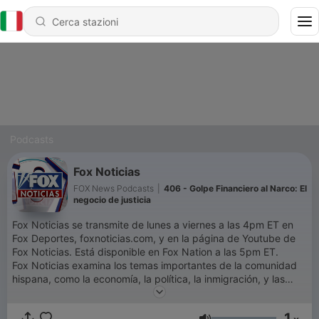
Podcasts
Fox Noticias
FOX News Podcasts
|
406 - Golpe Financiero al Narco: El
negocio de justicia
Fox Noticias se transmite de lunes a viernes a las 4pm ET en
Fox Deportes, foxnoticias.com, y en la página de Youtube de
Fox Noticias. Está disponible en Fox Nation a las 5pm ET.
Fox Noticias examina los temas importantes de la comunidad
hispana, como la economía, la política, la inmigración, y las
tendencias culturales.
1