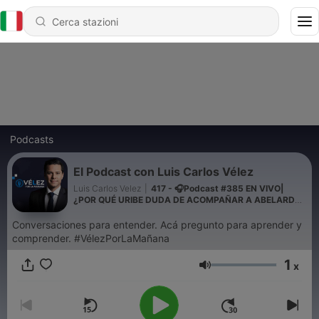
Podcasts
El Podcast con Luis Carlos Vélez
Luis Carlos Velez
|
417 - 🎧Podcast #385 EN VIVO|
¿POR QUÉ URIBE DUDA DE ACOMPAÑAR A ABELARDO?
|Velez por la mañana
Conversaciones para entender. Acá pregunto para aprender y
comprender. #VélezPorLaMañana
1
x
Volume