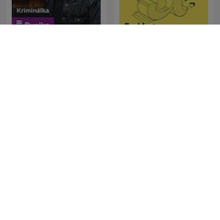
Kriminálka
Forklart
The Clement Manyathela
La Republica - Sin guion
Show