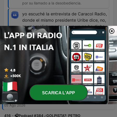
por su llamado a la desobediencia.
yo escuché la entrevista de Caracol Radio,
donde el mismo presidente Uribe dice, no,
no me malinterpreten, que yo no he dicho
que no voy a la posesión
00:31:16 · El senador busca desmentir los
titulares que afirmaban que Álvaro Uribe no
asistiría al evento.
Episodi
-
417
🎧Podcast #385 EN VIVO| ¿POR QUÉ URIBE DUDA
DE ACOMPAÑAR A ABELARDO? |Velez por la
SCARICA L'APP
mañana
Este episodio analiza las tensiones políticas en Colombia, abordando la incertidumbre sobre la asistencia de Álvaro Uribe a la toma de posesión y los cambios estructurales en la Policía Nacional para fortalecer la seguridad. Se examinan también las críticas al presidente Petro por sus declaraciones sobre un supuesto fraude electoral y el panorama de coaliciones entre el Centro Democrático y otros sectores. Asimismo, se discuten los avances de la JEP, la situación de seguridad en las ciudades y las aclaraciones del senador Hernán Cadavid sobre supuestos acuerdos políticos para la elección del Contralor, defendiendo la identidad del partido basada en principios más que en etiquetas ideológicas.
05 Ago 2026
-
416
🎧Podcast #384 ¿GOLPISTA?: PETRO