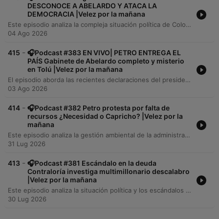
DESCONOCE A ABELARDO Y ATACA LA
DEMOCRACIA |Velez por la mañana
Este episodio analiza la compleja situación política de Colombia al cierre del mandato de Gustavo Petro, marcada por tensiones sobre la legitimidad electoral y el reconocimiento de Abelardo de la Espriella. Se detallan los hallazgos del empalme anticorrupción liderado por José Manuel Restrepo, que revela deficiencias en sectores como transporte y agricultura. Asimismo, se aborda la controversia generada por las declaraciones de Petro sobre 'guardias libertadoras' y su postura frente al nuevo gobierno. El programa también explora el cambio de relación entre gremios como Fenalco y el Estado, las perspectivas sobre Ecopetrol y la importancia de la descentralización regional.
04 Ago 2026
-
415
🎧Podcast #383 EN VIVO| PETRO ENTREGA EL
PAÍS Gabinete de Abelardo completo y misterio
en Tolú |Velez por la mañana
El episodio aborda las recientes declaraciones del presidente electo Abelardo de la Espriella sobre su nueva sede de gobierno en Barranquilla y su compromiso con una posesión austera, contrastando con la controversia por la gestión presidencial de Gustavo Petro en Tolú. Además, se presenta un resumen de noticias nacionales e internacionales que incluye el aumento del pasivo estatal, tensiones globales y una entrevista con la senadora María Fernanda Cabal, quien analiza la crisis doctrinaria del Centro Democrático, el legado de seguridad de Álvaro Uribe y la importancia de la libertad económica.
03 Ago 2026
-
414
🎧Podcast #382 Petro protesta por falta de
recursos ¿Necesidad o Capricho? |Velez por la
mañana
Este episodio analiza la gestión ambiental de la administración Petro, señalando críticas por falta de obras y corrupción en la UNGRD, junto con las nuevas designaciones para el gobierno de Abelardo de la Espriella. También se aborda la salida de Ricardo Roa de Ecopetrol bajo controversias judiciales y las tensiones entre el presidente Petro y el Consejo de Estado. En el ámbito económico, se discute la volatilidad del dólar, las expectativas de tasas de interés del Banco de la República y su impacto en los sectores exportador y agrícola. Finalmente, se examina la reducción en los costos de endeudamiento del Estado y las presiones inflacionarias futuras.
31 Lug 2026
-
413
🎧Podcast #381 Escándalo en la deuda
Contraloría investiga multimillonario descalabro
|Velez por la mañana
Este episodio analiza la situación política y los escándalos de corrupción en Colombia. Se abordan las reflexiones sobre la administración de Petro, investigaciones por desequilibrios financieros en el Tesoro Nacional y detalles sobre la posesión presidencial de Abelardo de la Espriella. Asimismo, se examinan irregularidades en la Aeronáutica Civil, la condena al exalcalde Carlos Caicedo y una entrevista con la senadora María Clara Posada sobre la suspensión del traslado de recursos a la UNGRD y la postura política del Centro Democrático.
30 Lug 2026