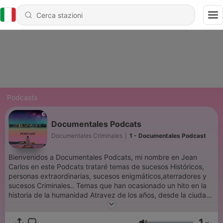
Podcasts
Documentales Podcats
Documentales Criminales
|
1 - Documentales Podcast
Bienvenidos a Documentales Podcats, mi nombre en Jean
Carlos en este Podcats trataré temas de sucesos Históricos,
personas extraordinarias, sucesos enigmáticos,aterradores y
sucesos Criminales.. Temas que han ocasionado un hito en la
historia de la humanidad Atravez de los años, desde la ciudad
de Portoviejo-Ecuador para todos mis oyentes demosle la
bienvenida a "Documentales Podcats" Gracias Gracias por los
1