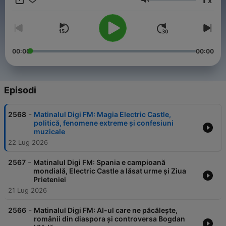
x
informat. Ca să știi: App Store:
Volume
https://apps.apple.com/ro/app/digi-fm/id6751317334?l=ro
Google Play: https://play.google.com/store/apps/d
00:00
00:00
Episodi
-
2568
Matinalul Digi FM: Magia Electric Castle,
politică, fenomene extreme și confesiuni
muzicale
22 Lug 2026
-
2567
Matinalul Digi FM: Spania e campioană
mondială, Electric Castle a lăsat urme și Ziua
Prieteniei
21 Lug 2026
-
2566
Matinalul Digi FM: AI-ul care ne păcălește,
românii din diaspora și controversa Bogdan