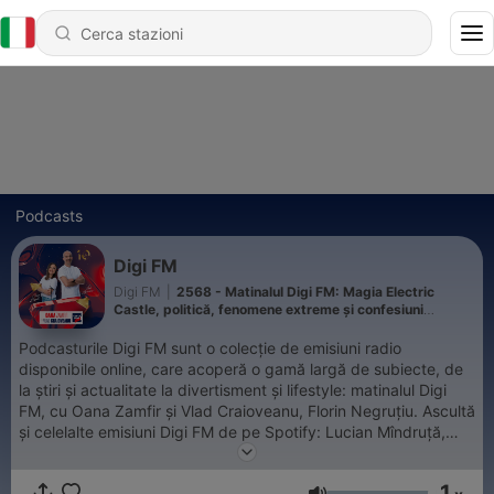
Podcasts
Digi FM
Digi FM
|
2568 - Matinalul Digi FM: Magia Electric
Castle, politică, fenomene extreme și confesiuni
muzicale
Podcasturile Digi FM sunt o colecție de emisiuni radio
disponibile online, care acoperă o gamă largă de subiecte, de
la știri și actualitate la divertisment și lifestyle: matinalul Digi
FM, cu Oana Zamfir și Vlad Craioveanu, Florin Negruțiu. Ascultă
și celelalte emisiuni Digi FM de pe Spotify: ⁠Lucian Mîndruță,
⁠Audiență Națională, ⁠⁠⁠⁠Unguru Bulan, ⁠⁠⁠⁠Top 20 Digi FM⁠. Ascultă Digi
FM, oriunde, oricând! 📲 Descarcă aplicația Digi FM și fii mereu
1