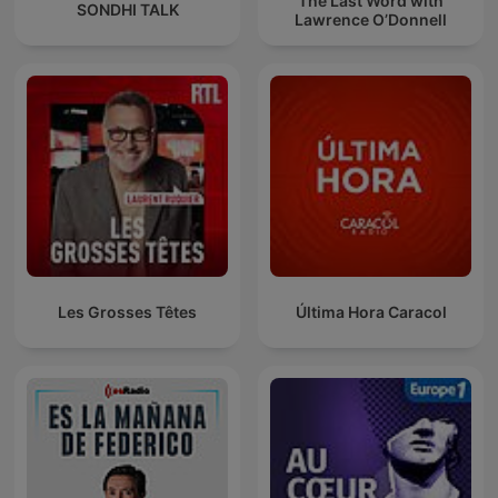
The Last Word with
SONDHI TALK
Lawrence O’Donnell
Les Grosses Têtes
Última Hora Caracol