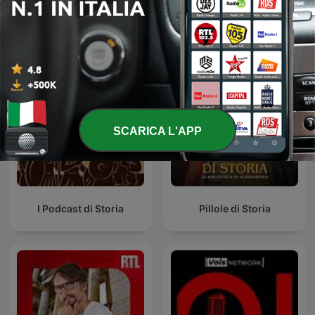
Il podcast di Alessandro
Les grands dossiers de
Barbero: Lezioni e
l'Histoire par Franck
Conferenze di Storia
Ferrand
SCARICA L'APP
I Podcast di Storia
Pillole di Storia