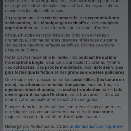
explorent les affaires judiciaires, les meurtres inexpliqués, les
escroqueries internationales, les sectes et les organisations
criminelles les plus sulfureuses.
Au programme : des
récits immersifs
, des
reconstitutions
saisissantes
, des
témoignages exclusifs
et des
analyses
approfondies
qui lèvent le voile sur les zones d’ombre.
Chaque histoire est racontée avec précision et tension
dramatique, comme dans les grandes références du genre :
Hondelatte Raconte
,
Affaires sensibles
,
Crimes
ou encore
L’Heure du Crime
.
Cette playlist rassemble le meilleur du
podcast true crime
francophone Engle
, pour ceux qui veulent vibrer au rythme
des
cold cases
, des
procès médiatisés
, des
histoires vraies
plus fortes que la fiction
et des
grandes enquêtes policières
.
Que vous soyez passionné par les
serial killers (les tueurs en
série),
les
affaires criminelles françaises
, les meurtres, les
mystères internationaux
, les
sectes troublantes
ou les
faits
divers qui ont marqué l’histoire
, vous trouverez ici de quoi
nourrir votre curiosité et votre soif d’investigation.
Plongez dans les récits qui fascinent des millions d’auditeurs,
et rejoignez la communauté des amateurs de
true crime
,
toujours en quête de vérité et d’adrénaline sonore.
Hébergé par Audiomeans. Visitez
audiomeans.fr/politique-de-