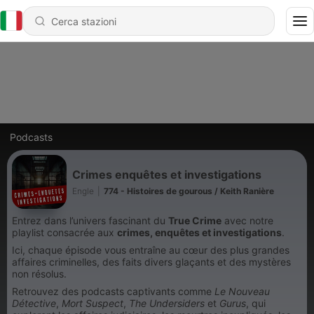
Podcasts
Crimes enquêtes et investigations
Engle
|
774 - Histoires de gourous / Keith Ranière
Entrez dans l’univers fascinant du
True Crime
avec notre
playlist consacrée aux
crimes, enquêtes et investigations
.
Ici, chaque épisode vous entraîne au cœur des plus grandes
affaires criminelles, des faits divers glaçants et des mystères
non résolus.
Retrouvez des podcasts captivants comme
Le Nouveau
Détective
,
Mort Suspect
,
The Undersiders
et
Gurus
, qui