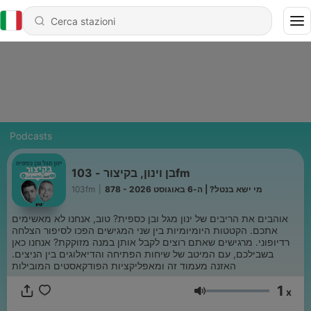
Podcasts
בן וינון, בקיצור - 103fm
103fm
|
878 - מי ישא בנטל? | ה-6 באוגוסט 2026
אוהבים את הריבים של ינון מגל ובן כספית? טוב, אנחנו לא מאשימים
אתכם. הקטטות היומיומיות בין שני המגישים הפכו לסיפור הצלחה
רדיופוני. מרגישים שאתם רוצים לקבל אותן במנה מזוקקת? אנחנו כאן
בשבילכם, עם המיטב של שיחות הפתיחה והדיאלוגים בין הניצים.
האזנה מעמוד זה ומאפליקציות הפודקאסטים המובילות
1
x
Volume