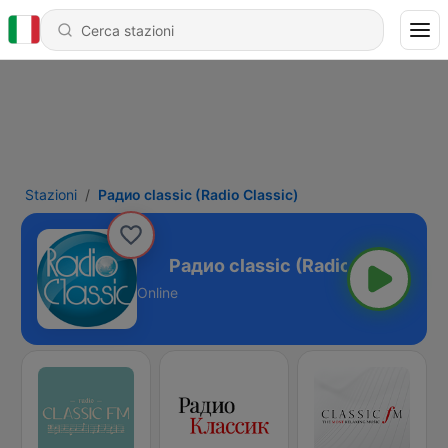
Stazioni
Pадио classic (Radio Classic)
adio Classic)
Online