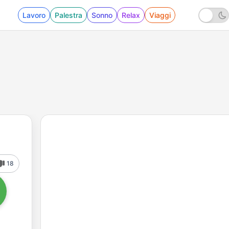
Lavoro
Palestra
Sonno
Relax
Viaggi
18