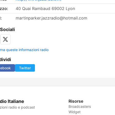
izzo:
40 Quai Rambaud 69002 Lyon
:
martinparker.jazzradio@hotmail.com
 Sociali
rna queste informazioni radio
ividi
cebook
Twitter
dio Italiane
Risorse
Broadcasters
zioni radio e podcast
Widget