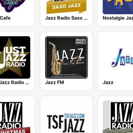
 Cafe
Jazz Radio Saxo Jazz
Nostalgie Ja
Just Jazz Radio - Smooth Jazz
Jazz FM
Jazz