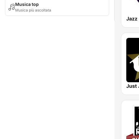
Musica top
Musica più ascoltata
Jazz