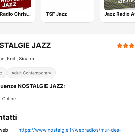
Jazz Radio Christmas Jazz
TSF Jazz
STALGIE JAZZ
n, Krall, Sinatra
z
Adult Contemporary
quenze NOSTALGIE JAZZ:
:
Online
tatti
 web
https://www.nostalgie.fr/webradios/mur-des-