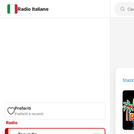
Radio Italiane
Stazi
Preferiti
Preferiti e recenti
Radio