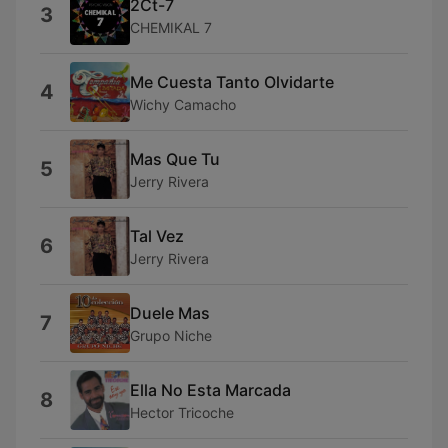
2Ct-7
3
CHEMIKAL 7
Me Cuesta Tanto Olvidarte
4
Wichy Camacho
Mas Que Tu
5
Jerry Rivera
Tal Vez
6
Jerry Rivera
Duele Mas
7
Grupo Niche
Ella No Esta Marcada
8
Hector Tricoche