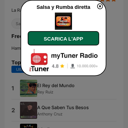
Salsa y Rumba diretta
La Radio que tiene tu salsa!
Salsa
Frequenze Salsa y Rumba:
SCARICA L'APP
Hampton:
Online
Top brani
Ultimi 7 giorni
Ultimi 30 giorni
El Rey del Mundo
1
Rey Ruiz
A Que Saben Tus Besos
2
Anthony Cruz