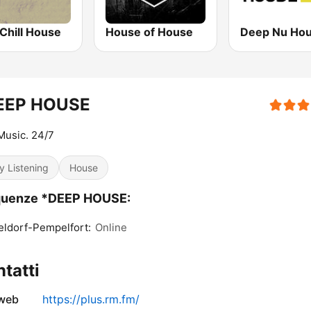
Chill House
House of House
EEP HOUSE
Music. 24/7
y Listening
House
quenze *DEEP HOUSE:
ldorf-Pempelfort:
Online
tatti
 web
https://plus.rm.fm/