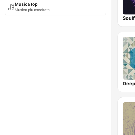
Musica top
Musica più ascoltata
Soul