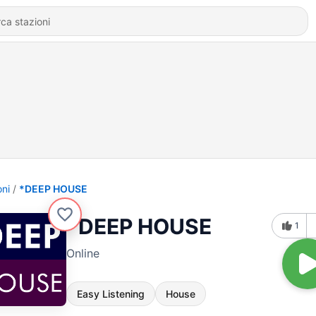
oni
*DEEP HOUSE
*DEEP HOUSE
1
Online
Easy Listening
House