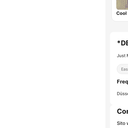
Cool 
*D
Just 
Eas
Fre
Düsse
Con
Sito