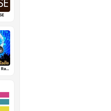
SE
House Music Radio