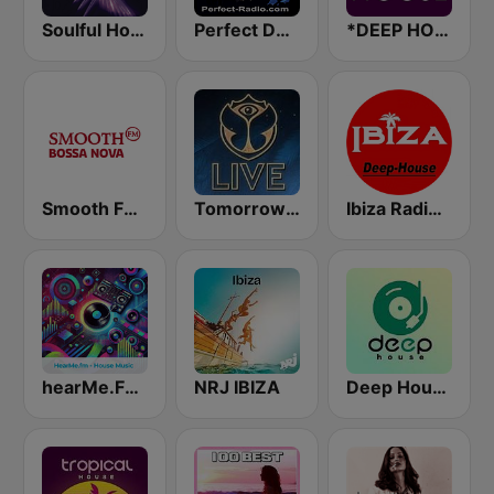
Soulful House
Perfect Deep House
*DEEP HOUSE
Smooth FM Bossa Nova
Tomorrowland Live
Ibiza Radios - Deep House
hearMe.FM House
NRJ IBIZA
Deep House Radio