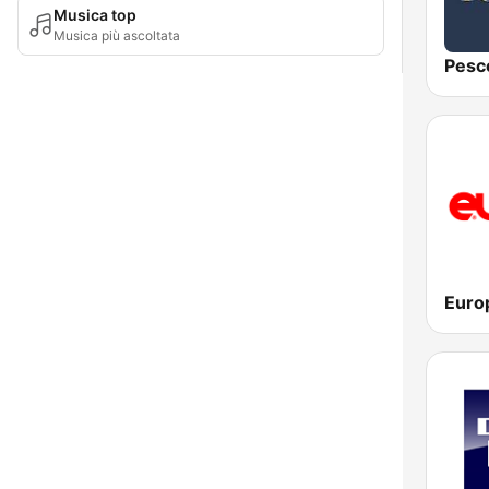
Musica top
Musica più ascoltata
Pesc
Euro