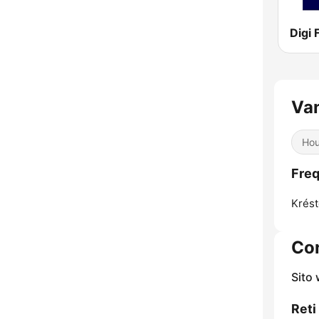
Digi
Van
Ho
Freq
Krést
Con
Sito
Reti