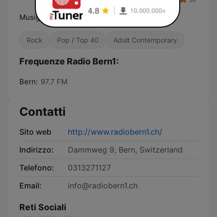
Musig wo's bringt
Rock
Pop / Top 40
Adult Contemporary
Frequenze Radio Bern1:
Bern:
97.7 FM
Contatti
Sito web
http://www.radiobern1.ch/
Indirizzo:
Dammweg 9, Bern, Switzerland
Telefono:
0313271127
Email:
info@radiobern1.ch
Reti Sociali