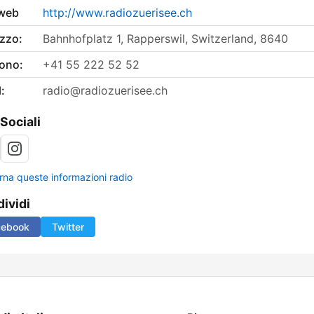
 web
http://www.radiozuerisee.ch
izzo:
Bahnhofplatz 1, Rapperswil, Switzerland, 8640
fono:
+41 55 222 52 52
:
radio@radiozuerisee.ch
 Sociali
rna queste informazioni radio
ividi
cebook
Twitter