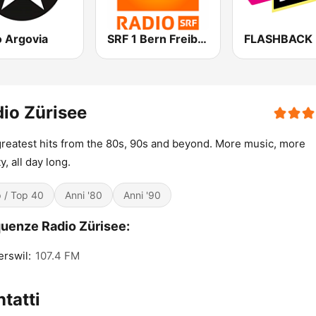
o Argovia
SRF 1 Bern Freibourg Wallis
FLASHBACK
io Zürisee
reatest hits from the 80s, 90s and beyond. More music, more
y, all day long.
 / Top 40
Anni '80
Anni '90
uenze Radio Zürisee:
rswil:
107.4 FM
tatti