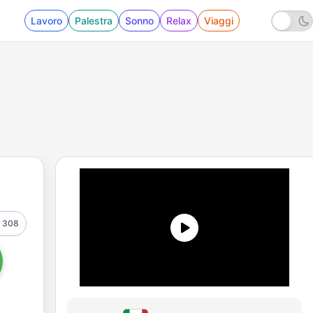
Lavoro
Palestra
Sonno
Relax
Viaggi
308