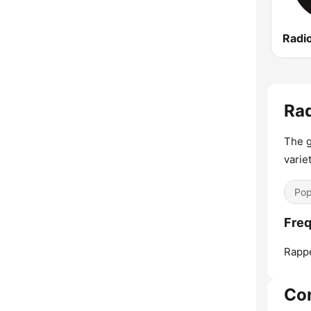
Radi
Rad
The g
variet
Pop
Freq
Rappe
Con