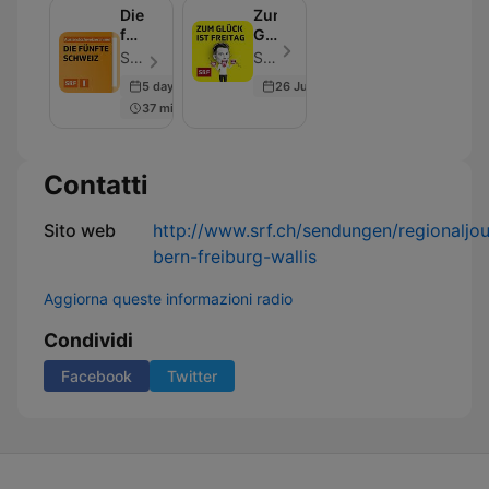
Die
Zum
fünfte
Glück
Schweiz
ist
Schweizer Radio und Fernsehen (SRF) - Episodio 50
Schweizer Radio und Fernsehen (SRF) - Episodio 50
Freitag
5 days ago
26 Jun 2026
37 min
Contatti
Sito web
http://www.srf.ch/sendungen/regionaljou
bern-freiburg-wallis
Aggiorna queste informazioni radio
Condividi
Facebook
Twitter