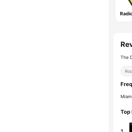
Radi
Rev
The D
Ro
Freq
Miami
Top 
1