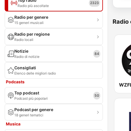
Top radio
2323
Radio più ascoltate
Radio per genere
Radio 
15 generi musicali
Radio per regione
Radio locali
Notizie
84
Radio di notizie
Consigliati
Elenco delle migliori radio
Podcasts
Top podcast
50
Podcast più popolari
Podcast per genere
18 generi tematici
Musica