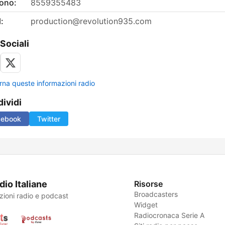
fono:
8559355483
:
production@revolution935.com
 Sociali
rna queste informazioni radio
ividi
cebook
Twitter
dio Italiane
Risorse
Broadcasters
zioni radio e podcast
Widget
Radiocronaca Serie A