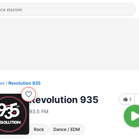
oni
Revolution 935
Revolution 935
3
93.5 FM
Rock
Dance / EDM