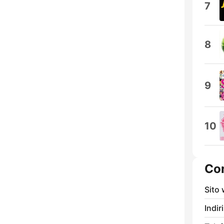
7
8
9
10
Con
Sito
Indir