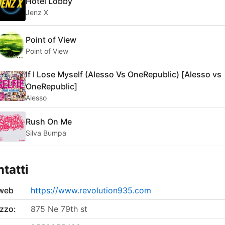
Hotel Lobby
Jenz X
Point of View
Point of View
If I Lose Myself (Alesso Vs OneRepublic) [Alesso vs
OneRepublic]
Alesso
Rush On Me
Silva Bumpa
tatti
 web
https://www.revolution935.com
izzo:
875 Ne 79th st