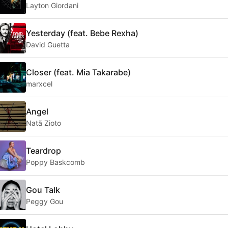
Layton Giordani
Yesterday (feat. Bebe Rexha)
David Guetta
Closer (feat. Mia Takarabe)
marxcel
Angel
Natã Zioto
Teardrop
Poppy Baskcomb
Gou Talk
Peggy Gou