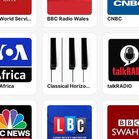
BBC World Service for Africa
BBC Radio Wales
CNBC
Africa
Classical Horizon Radio (International)
talkRADIO