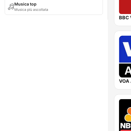
Musica top
Musica più ascoltata
VOA 