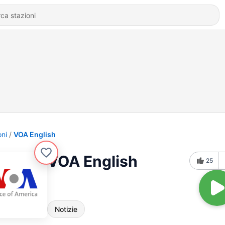
oni
VOA English
VOA English
25
Notizie