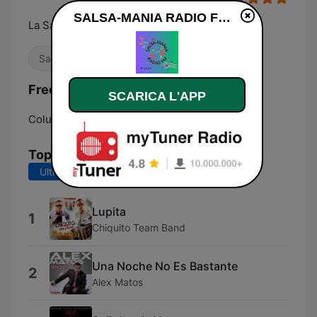
SALSA-MANIA RADIO FM diretta
La Salsa de Hoy
Salsa
Frequenze SALSA-MANIA RADIO FM:
SCARICA L'APP
Columbia:
Online
Top brani
Ultimi 7 giorni
Ultimi 30 giorni
Lupita
1
Chiquito Team Band
Una Noche No Es Bastante
2
Alex Matos