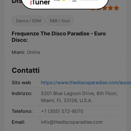
Disco
Dance / EDM
R&B / Soul
Frequenze The Disco Paradise - Euro
Disco:
Miami:
Online
Contatti
Sito web
https://www.thediscoparadise.com/euro
Indirizzo:
5201 Blue Lagoon Drive, 8th Floor,
Miami, FL 33126, U.S.A.
Telefono:
+1 (305) 572-8070
Email:
info@thediscoparadise.com