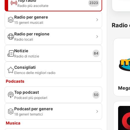
Top radio
2323
Radio più ascoltate
Radio per genere
15 generi musicali
Radio 
Radio per regione
Radio locali
Notizie
84
Radio di notizie
Consigliati
Elenco delle migliori radio
Podcasts
Mega
Top podcast
50
Podcast più popolari
Podcast per genere
18 generi tematici
Musica