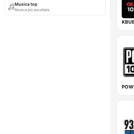
Musica top
Musica più ascoltata
POW