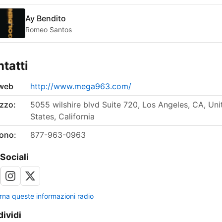
Ay Bendito
Romeo Santos
tatti
 web
http://www.mega963.com/
izzo:
5055 wilshire blvd Suite 720, Los Angeles, CA, Uni
States, California
fono:
877-963-0963
 Sociali
rna queste informazioni radio
ividi