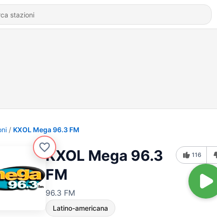
oni
KXOL Mega 96.3 FM
KXOL Mega 96.3
116
FM
96.3 FM
Latino-americana