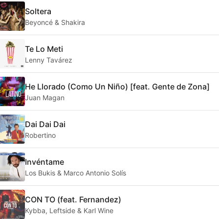
Soltera
Beyoncé & Shakira
Te Lo Meti
Lenny Tavárez
He Llorado (Como Un Niño) [feat. Gente de Zona]
Juan Magan
Dai Dai Dai
Robertino
Invéntame
Los Bukis & Marco Antonio Solís
CON TO (feat. Fernandez)
Kybba, Leftside & Karl Wine