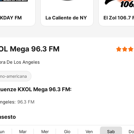
 KDAY FM
La Caliente de NY
El Zol 106.7
OL Mega 96.3 FM
bra De Los Angeles
ino-americana
quenze KXOL Mega 96.3 FM:
ngeles:
96.3 FM
nsesto
un
Mar
Mer
Gio
Ven
Sab
D