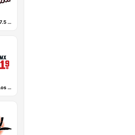
KLYY José 97.5 y 107.1
KSCA 101.9 Los Angeles FM (US Only)