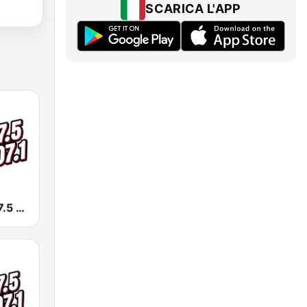
SCARICA L'APP
KSSE José 97.5 y 107.1