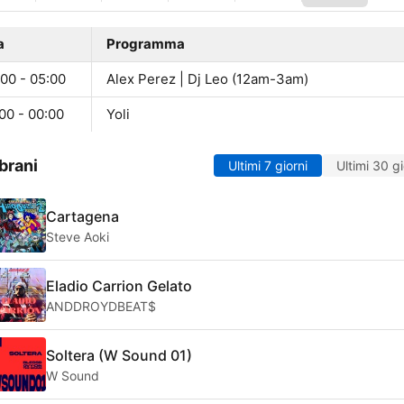
a
Programma
00 - 05:00
Alex Perez | Dj Leo (12am-3am)
00 - 00:00
Yoli
brani
Ultimi 7 giorni
Ultimi 30 gi
Cartagena
Steve Aoki
Eladio Carrion Gelato
ANDDROYDBEAT$
Soltera (W Sound 01)
W Sound