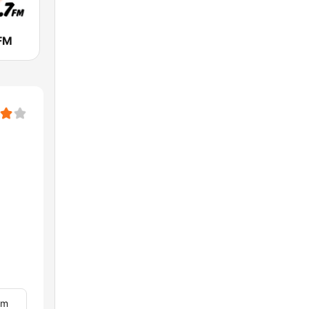
 FM
om