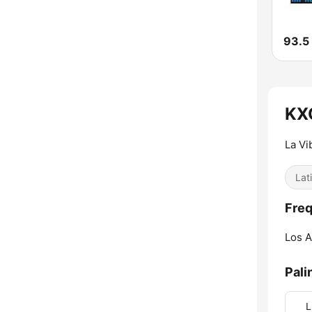
93.5
KX
La Vi
Lat
Fre
Los A
Pali
L