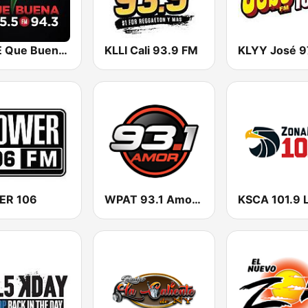
KBUE Que Buena 105.5 / 94.3 FM (US Only)
KLLI Cali 93.9 FM
ER 106
WPAT 93.1 Amor FM