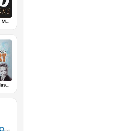
Wild Country Music Radio
GotRadio - Classic Country