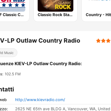
WBRF Classic Country 98.1 FM
Classic Rock Station
V-LP Outlaw Country Radio
ld Music
uenze KIEV-LP Outlaw Country Radio:
s:
102.5 FM
tatti
 web
http://www.kievradio.com/
izzo:
2625 NE 65th ave BLDG A, Vancouver, WA, United