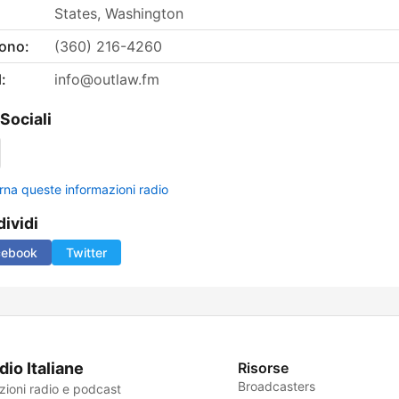
States, Washington
fono:
(360) 216-4260
:
info@outlaw.fm
 Sociali
rna queste informazioni radio
ividi
cebook
Twitter
dio Italiane
Risorse
Broadcasters
zioni radio e podcast